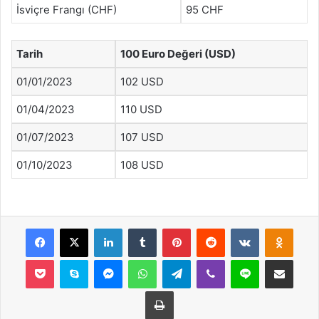
İsviçre Frangı (CHF)
95 CHF
Tarih
100 Euro Değeri (USD)
01/01/2023
102 USD
01/04/2023
110 USD
01/07/2023
107 USD
01/10/2023
108 USD
Facebook
X
LinkedIn
Tumblr
Pinterest
Reddit
VKontakte
Odnok
Pocket
Skype
Messenger
WhatsApp
Telegram
Viber
Line
E-Posta ile payla
Yazdır