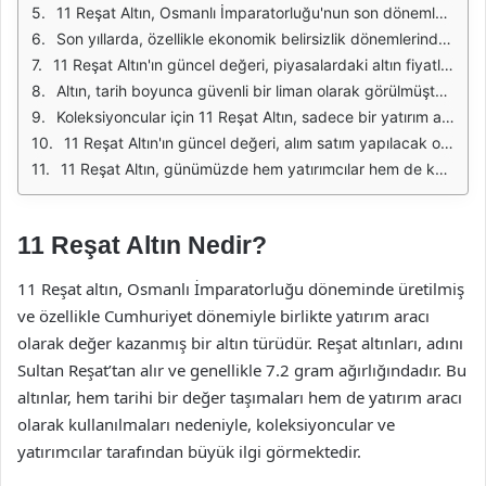
11 Reşat Altın, Osmanlı İmparatorluğu'nun son dönemlerinde basılmış olan bir altın madendir ve günümüzde yatırım aracı olarak kullanılmaktadır. Bu altın parası, 22 ayar altından yapılmıştır ve ağırlığı 7.2 gramdır. Tarihi ve kültürel önemi nedeniyle, koleksiyoncular ve yatırımcılar tarafından yüksek talep görmektedir. Altın fiyatlarının dalgalanması, 11 Reşat Altın'ın güncel değerini etkileyen önemli bir faktördür.
Son yıllarda, özellikle ekonomik belirsizlik dönemlerinde, altın değerli bir yatırım aracı olarak öne çıkmıştır. 11 Reşat Altın, sadece fiziksel bir yatırım değil, aynı zamanda tarihsel bir değere sahip olduğu için de ilgi çekmektedir. Koleksiyoncular, bu altın parayı sadece değerinden dolayı değil, aynı zamanda Osmanlı döneminin bir parçası olarak gördükleri için de satın almaktadır.
11 Reşat Altın'ın güncel değeri, piyasalardaki altın fiyatlarına bağlı olarak değişiklik göstermektedir. Altın fiyatları, çeşitli ekonomik göstergelere, döviz kurlarına ve küresel piyasa koşullarına göre dalgalanabilir. Bu nedenle, yatırımcıların güncel fiyatları takip etmeleri, en iyi alım satım kararlarını vermeleri için önemlidir.
Altın, tarih boyunca güvenli bir liman olarak görülmüştür. Ekonomik kriz dönemlerinde bile değerini koruma eğilimindedir. 11 Reşat Altın, bu bağlamda, uzun vadeli bir yatırım olarak değerlendirilebilir. Farklı yatırım stratejileri uygulayan kişiler, 11 Reşat Altın'ı portföylerine ekleyerek risklerini azaltabilirler.
Koleksiyoncular için 11 Reşat Altın, sadece bir yatırım aracı olmanın ötesinde, tarihi bir eser olarak da değerlidir. Bu altın paraların, Osmanlı dönemine ait olması ve dönemin sanatsal özelliklerini yansıtması, koleksiyoncuların ilgisini çekmektedir. Zamanla, bu tür paraların değeri, sadece içerdiği altın miktarıyla değil, aynı zamanda tarihsel bağlamlarıyla da artmaktadır.
11 Reşat Altın'ın güncel değeri, alım satım yapılacak olan yerel ve uluslararası piyasalarda farklılık gösterebilir. Bu nedenle, alım satım yapmadan önce piyasa araştırması yapmak ve güvenilir kaynaklardan bilgi almak önemlidir. Yatırımcılar, bu süreçte fiyatları etkileyen faktörleri göz önünde bulundurmalıdır.
11 Reşat Altın, günümüzde hem yatırımcılar hem de koleksiyoncular için önemli bir değer taşımaktadır. Tarihi ve kültürel önemi, bu altın paranın sadece ekonomik değerinin ötesinde bir anlam taşımasına neden olmaktadır. Ekonomik dalgalanmalar karşısında güvenli bir liman arayanlar için, 11 Reşat Altın iyi bir seçenek olabilir.
11 Reşat Altın Nedir?
11 Reşat altın, Osmanlı İmparatorluğu döneminde üretilmiş
ve özellikle Cumhuriyet dönemiyle birlikte yatırım aracı
olarak değer kazanmış bir altın türüdür. Reşat altınları, adını
Sultan Reşat’tan alır ve genellikle 7.2 gram ağırlığındadır. Bu
altınlar, hem tarihi bir değer taşımaları hem de yatırım aracı
olarak kullanılmaları nedeniyle, koleksiyoncular ve
yatırımcılar tarafından büyük ilgi görmektedir.