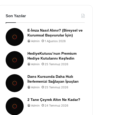
Son Yazılar
E-İmza Nasıl Alınır? (Bireysel ve
Kurumsal Başvurular İçin)
Admin
1 Ağustos 2026
HediyeKutusu’nun Premium
Hediye Kutularını Keşfedin
Admin
25 Temmuz 2026
Dans Kursunda Daha Hızlı
İlerlemenizi Sağlayan İpuçları
Admin
25 Temmuz 2026
2 Tane Çeyrek Altın Ne Kadar?
Admin
24 Temmuz 2026