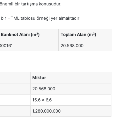
önemli bir tartışma konusudur.
li bir HTML tablosu örneği yer almaktadır:
 Banknot Alanı (m²)
Toplam Alan (m²)
000161
20.568.000
Miktar
20.568.000
15.6 x 6.6
1.280.000.000