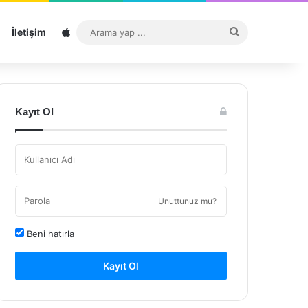
Sitemap
Arama
İletişim
yap
...
Kayıt Ol
Unuttunuz mu?
Beni hatırla
Kayıt Ol