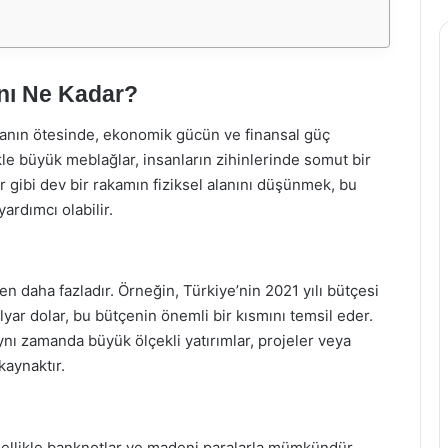
anı Ne Kadar?
anın ötesinde, ekonomik gücün ve finansal güç
ikle büyük meblağlar, insanların zihinlerinde somut bir
 gibi dev bir rakamın fiziksel alanını düşünmek, bu
ardımcı olabilir.
den daha fazladır. Örneğin, Türkiye’nin 2021 yılı bütçesi
lyar dolar, bu bütçenin önemli bir kısmını temsil eder.
aynı zamanda büyük ölçekli yatırımlar, projeler veya
 kaynaktır.
enellikle banknotlar ve madeni paralarla mümkündür.