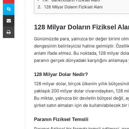
Skype
128 Milyar Doların Fiziksel Alanı
E-Posta ile paylaş
128 Milyar Doların Fiziksel Al
Yazdır
Günümüzde para, yalnızca bir değer birimi olm
dengesinin belirleyicisi haline gelmiştir. Özell
anlam ifade etmez. Bu noktada, 128 milyar dolar
paranın gerçek dünyadaki karşılığını anlamaya y
128 Milyar Dolar Nedir?
128 milyar dolar, birçok ülkenin yıllık bütçesin
yaklaşık 200 milyar dolar civarındayken, 128 mi
Bu miktar, yalnızca bir devletin bütçesi değil, 
şirket satın almaları için de kullanılabilecek bir
Paranın Fiziksel Temsili
Paranın fiziksel bir formda temsil edilmesi, g