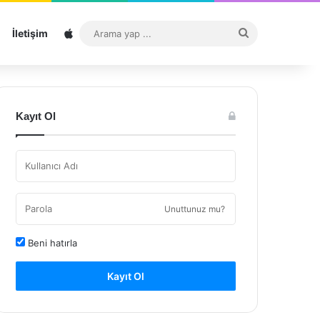
Sitemap
Arama
İletişim
yap
...
Kayıt Ol
Unuttunuz mu?
Beni hatırla
Kayıt Ol