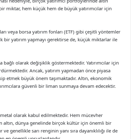
sı nedeniyle, birçok yatırımcı portföylerinde altın
 bir miktar, hem küçük hem de büyük yatırımcılar için
pları veya borsa yatırım fonları (ETF) gibi çeşitli yöntemler
ük bir yatırım yapmayı gerektirse de, küçük miktarlar ile
a bağlı olarak değişiklik göstermektedir. Yatırımcılar için
 sürdürmektedir. Ancak, yatırım yapmadan önce piyasa
 takip etmek büyük önem taşımaktadır. Altın, ekonomik
tırımcılara güvenli bir liman sunmaya devam edecektir.
bir metal olarak kabul edilmektedir. Hem mücevher
 altın, dünya genelinde birçok kültür için önemli bir
e genellikle sarı renginin yanı sıra dayanıklılığı ile de
ıran en önemli unsurlardandır.