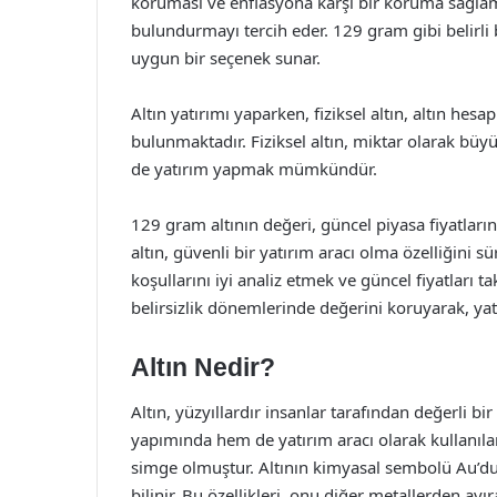
koruması ve enflasyona karşı bir koruma sağlama
bulundurmayı tercih eder. 129 gram gibi belirli
uygun bir seçenek sunar.
Altın yatırımı yaparken, fiziksel altın, altın hesa
bulunmaktadır. Fiziksel altın, miktar olarak büy
de yatırım yapmak mümkündür.
129 gram altının değeri, güncel piyasa fiyatların
altın, güvenli bir yatırım aracı olma özelliğini
koşullarını iyi analiz etmek ve güncel fiyatları
belirsizlik dönemlerinde değerini koruyarak, ya
Altın Nedir?
Altın, yüzyıllardır insanlar tarafından değerli 
yapımında hem de yatırım aracı olarak kullanılan
simge olmuştur. Altının kimyasal sembolü Au’dur v
bilinir. Bu özellikleri, onu diğer metallerden ay