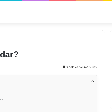
adar?
3 dakika okuma süresi
eri