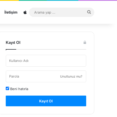
Sitemap
Arama
İletişim
yap
...
Kayıt Ol
Unuttunuz mu?
Beni hatırla
Kayıt Ol