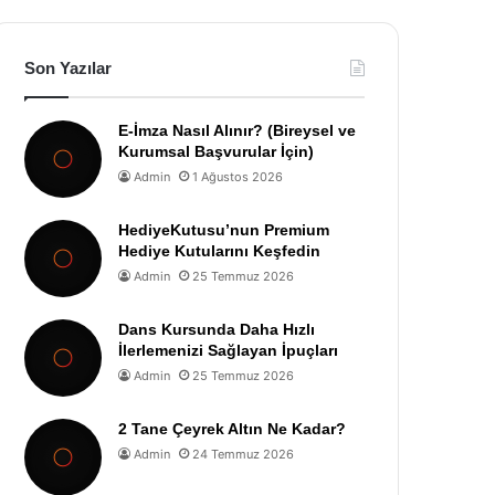
Son Yazılar
E-İmza Nasıl Alınır? (Bireysel ve
Kurumsal Başvurular İçin)
Admin
1 Ağustos 2026
HediyeKutusu’nun Premium
Hediye Kutularını Keşfedin
Admin
25 Temmuz 2026
Dans Kursunda Daha Hızlı
İlerlemenizi Sağlayan İpuçları
Admin
25 Temmuz 2026
2 Tane Çeyrek Altın Ne Kadar?
Admin
24 Temmuz 2026