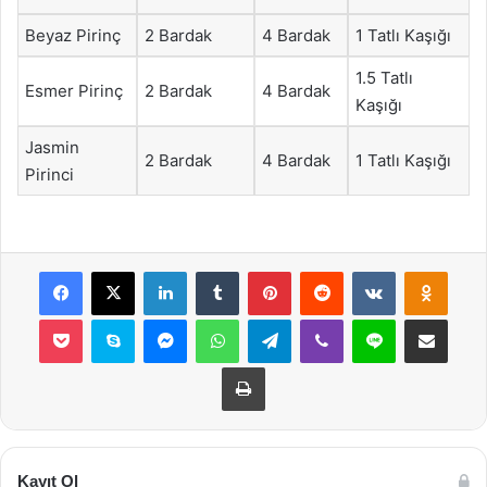
Beyaz Pirinç
2 Bardak
4 Bardak
1 Tatlı Kaşığı
1.5 Tatlı
Esmer Pirinç
2 Bardak
4 Bardak
Kaşığı
Jasmin
2 Bardak
4 Bardak
1 Tatlı Kaşığı
Pirinci
Facebook
X
LinkedIn
Tumblr
Pinterest
Reddit
VKontakte
Odnok
Pocket
Skype
Messenger
WhatsApp
Telegram
Viber
Line
E-Posta ile payla
Yazdır
Kayıt Ol