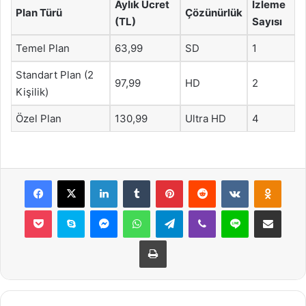
Aylık Ücret
İzleme
Plan Türü
Çözünürlük
(TL)
Sayısı
Temel Plan
63,99
SD
1
Standart Plan (2
97,99
HD
2
Kişilik)
Özel Plan
130,99
Ultra HD
4
Facebook
X
LinkedIn
Tumblr
Pinterest
Reddit
VKontakte
Odnok
Pocket
Skype
Messenger
WhatsApp
Telegram
Viber
Line
E-Posta ile payla
Yazdır