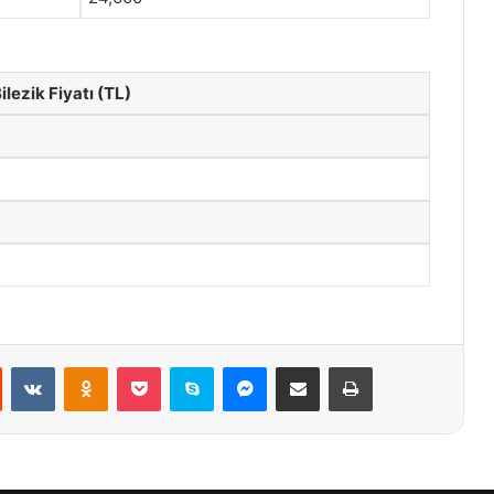
lezik Fiyatı (TL)
st
Reddit
VKontakte
Odnoklassniki
Pocket
Skype
Messenger
E-Posta ile paylaş
Yazdır