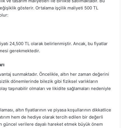
ilik ve tasarım maliyetleri ile birlikte satılmaktadır. Bu
eğişiklik gösterir. Ortalama işçilik maliyeti 500 TL
olur:
yatı 24,500 TL olarak belirlenmiştir. Ancak, bu fiyatlar
ilmesi gerekmektedir.
arı
avantaj sunmaktadır. Öncelikle, altın her zaman değerini
lik dönemlerinde bilezik gibi fiziksel varlıkların
olay taşınabilir olmaları ve likidite sağlamaları nedeniyle
ması, altın fiyatlarının ve piyasa koşullarının dikkatlice
atırım hem de hediye olarak tercih edilen bir değerli
ken güncel verilere dayalı hareket etmek büyük önem