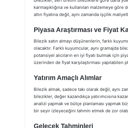
bilezikler, seri üretim bileziklere göre daha yükse
karmaşıklığına ve kullanılan malzemeye göre de
altın fiyatına değil, aynı zamanda işçilik maliye
Piyasa Araştırması ve Fiyat Ka
Bilezik satın almayı düşünenlerin, farklı kuyumc
olacaktır. Farklı kuyumcular, aynı gramajda bilezi
potansiyel alıcıların en iyi fiyatı bulmak için p
üzerinden de fiyat karşılaştırması yapılabilen 
Yatırım Amaçlı Alımlar
Bilezik almak, sadece takı olarak değil, aynı zam
bilezikler, değer kazandıkça yatırımcısına kaz
analizi yapmak ve bütçe planlaması yapmak büyük
bir seyir izleyeceğini tahmin etmek de zor olabi
Gelecek Tahminleri