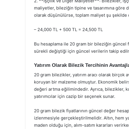
2. **İşçilik ve Diğer Maliyetler**: Bilezikler, işç
maliyetler, bileziğin tipine ve tasarımına göre d
olarak düşünülürse, toplam maliyet şu şekilde 
– 24,000 TL + 500 TL = 24,500 TL
Bu hesaplama ile 20 gram bir bileziğin güncel fi
sürekli değiştiği için güncel verilerin takip ed
Yatırım Olarak Bilezik Tercihinin Avantajl
20 gram bilezikler, yatırım aracı olarak birçok 
koruyan bir malzeme olmuştur. Ekonomik belirsiz
değeri artma eğilimindedir. Ayrıca, bilezikler, k
yatırımcılar için cazip bir seçenek sunar.
20 gram bilezik fiyatlarının güncel değer hesapla
izlenmesiyle gerçekleştirilmelidir. Altın, hem y
maden olduğu için, alım-satım kararları verir