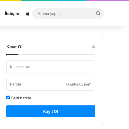
Sitemap
Arama
İletişim
yap
...
Kayıt Ol
Unuttunuz mu?
Beni hatırla
Kayıt Ol