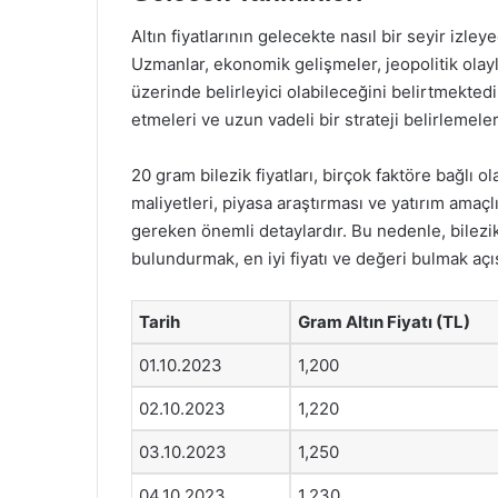
Altın fiyatlarının gelecekte nasıl bir seyir izl
Uzmanlar, ekonomik gelişmeler, jeopolitik olayla
üzerinde belirleyici olabileceğini belirtmektedi
etmeleri ve uzun vadeli bir strateji belirlemele
20 gram bilezik fiyatları, birçok faktöre bağlı ola
maliyetleri, piyasa araştırması ve yatırım amaçlı
gereken önemli detaylardır. Bu nedenle, bilez
bulundurmak, en iyi fiyatı ve değeri bulmak açı
Tarih
Gram Altın Fiyatı (TL)
01.10.2023
1,200
02.10.2023
1,220
03.10.2023
1,250
04.10.2023
1,230