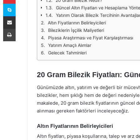
20 Gram Bilezik Nedir?
Skype
Güncel Altın Fiyatları ve Hesaplama Yönt
Yatırım Olarak Bilezik Tercihinin Avantajlar
E-Posta ile paylaş
Altın Fiyatlarının Belirleyicileri
Yazdır
Bileziklerin İşçilik Maliyetleri
Piyasa Araştırması ve Fiyat Karşılaştırması
Yatırım Amaçlı Alımlar
Gelecek Tahminleri
20 Gram Bilezik Fiyatları: Gü
Günümüzde altın, yatırım ve değerli bir mücevhe
bilezikler, hem şıklığı hem de değeri nedeniyle 
makalede, 20 gram bilezik fiyatlarının güncel 
alınması gereken faktörleri inceleyeceğiz.
Altın Fiyatlarının Belirleyicileri
Altın fiyatları, piyasa koşullarına, talep ve a