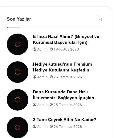
Son Yazılar
E-İmza Nasıl Alınır? (Bireysel ve
Kurumsal Başvurular İçin)
Admin
1 Ağustos 2026
HediyeKutusu’nun Premium
Hediye Kutularını Keşfedin
Admin
25 Temmuz 2026
Dans Kursunda Daha Hızlı
İlerlemenizi Sağlayan İpuçları
Admin
25 Temmuz 2026
2 Tane Çeyrek Altın Ne Kadar?
Admin
24 Temmuz 2026