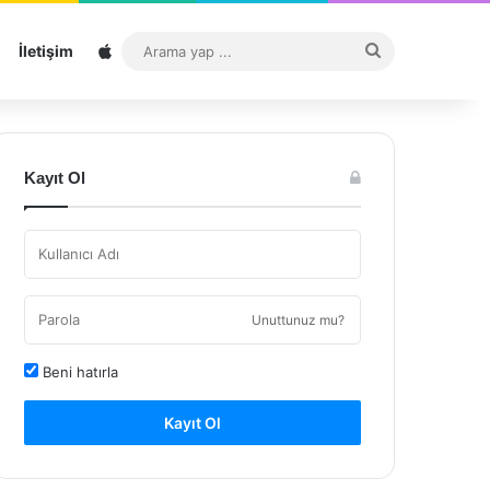
Sitemap
Arama
İletişim
yap
...
Kayıt Ol
Unuttunuz mu?
Beni hatırla
Kayıt Ol