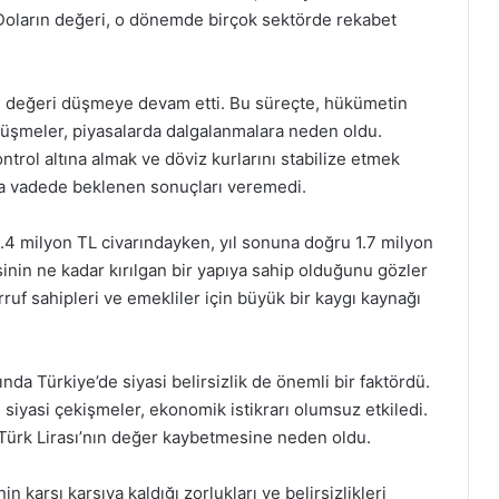
i. Doların değeri, o dönemde birçok sektörde rekabet
ın değeri düşmeye devam etti. Bu süreçte, hükümetin
örüşmeler, piyasalarda dalgalanmalara neden oldu.
ntrol altına almak ve döviz kurlarını stabilize etmek
ısa vadede beklenen sonuçları veremedi.
 1.4 milyon TL civarındayken, yıl sonuna doğru 1.7 milyon
nin ne kadar kırılgan bir yapıya sahip olduğunu gözler
ruf sahipleri ve emekliler için büyük bir kaygı kaynağı
ında Türkiye’de siyasi belirsizlik de önemli bir faktördü.
 siyasi çekişmeler, ekonomik istikrarı olumsuz etkiledi.
k, Türk Lirası’nın değer kaybetmesine neden oldu.
 karşı karşıya kaldığı zorlukları ve belirsizlikleri