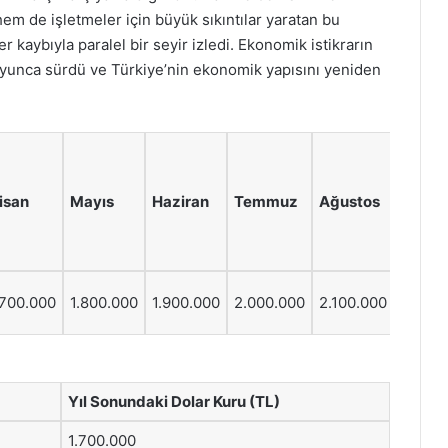
em de işletmeler için büyük sıkıntılar yaratan bu
r kaybıyla paralel bir seyir izledi. Ekonomik istikrarın
boyunca sürdü ve Türkiye’nin ekonomik yapısını yeniden
isan
Mayıs
Haziran
Temmuz
Ağustos
Eylül
.700.000
1.800.000
1.900.000
2.000.000
2.100.000
2.200
Yıl Sonundaki Dolar Kuru (TL)
1.700.000