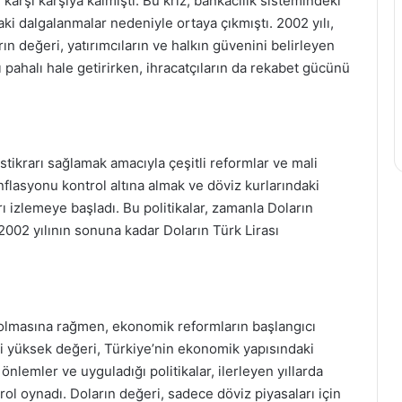
karşı karşıya kalmıştı. Bu kriz, bankacılık sistemindeki
aki dalgalanmalar nedeniyle ortaya çıkmıştı. 2002 yılı,
ın değeri, yatırımcıların ve halkın güvenini belirleyen
ı pahalı hale getirirken, ihracatçıların da rekabet gücünü
tikrarı sağlamak amacıyla çeşitli reformlar ve mali
flasyonu kontrol altına almak ve döviz kurlarındaki
rı izlemeye başladı. Bu politikalar, zamanla Doların
2002 yılının sonuna kadar Doların Türk Lirası
.
m olmasına rağmen, ekonomik reformların başlangıcı
aki yüksek değeri, Türkiye’nin ekonomik yapısındaki
nlemler ve uyguladığı politikalar, ilerleyen yıllarda
ol oynadı. Doların değeri, sadece döviz piyasaları için