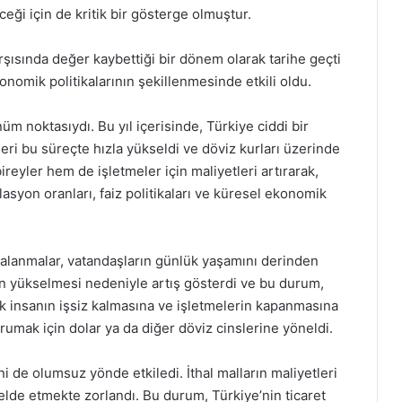
ği için de kritik bir gösterge olmuştur.
arşısında değer kaybettiği bir dönem olarak tarihe geçti
onomik politikalarının şekillenmesinde etkili oldu.
üm noktasıydı. Bu yıl içerisinde, Türkiye ciddi bir
ğeri bu süreçte hızla yükseldi ve döviz kurları üzerinde
eyler hem de işletmeler için maliyetleri artırarak,
flasyon oranları, faiz politikaları ve küresel ekonomik
lgalanmalar, vatandaşların günlük yaşamını derinden
ların yükselmesi nedeniyle artış gösterdi ve bu durum,
ok insanın işsiz kalmasına ve işletmelerin kapanmasına
korumak için dolar ya da diğer döviz cinslerine yöneldi.
ini de olumsuz yönde etkiledi. İthal malların maliyetleri
 elde etmekte zorlandı. Bu durum, Türkiye’nin ticaret