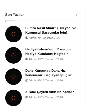
Son Yazılar
E-İmza Nasıl Alınır? (Bireysel ve
Kurumsal Başvurular İçin)
Admin
1 Ağustos 2026
HediyeKutusu’nun Premium
Hediye Kutularını Keşfedin
Admin
25 Temmuz 2026
Dans Kursunda Daha Hızlı
İlerlemenizi Sağlayan İpuçları
Admin
25 Temmuz 2026
2 Tane Çeyrek Altın Ne Kadar?
Admin
24 Temmuz 2026