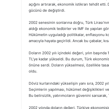
açığını artırarak, ekonomik istikrarı tehdit ett
gücünü de değiştirdi.
2002 senesinin sonlarına doğru, Türk Lirası’n
aldığı ekonomik tedbirler ve IMF ile yapılan g
Hükümetin uyguladığı politikalar, enflasyonu ko
amacıyla hayata geçirildi. Ancak bu çabalar, k
Doların 2002 yılı içindeki değeri, yılın başında
TL’ye kadar yükseldi. Bu durum, Türk ekonomisi
önüne serdi. Doların yükselmesi, özellikle tasar
oldu.
Döviz kurlarındaki yükselişin yanı sıra, 2002 yıl
Seçimlerin yapılması, hükümet değişiklikleri ve
Bu belirsizlik, yatırımcıların güvenini sarsara
2002 yılında doların değeri, Türkiye ekonomisinin