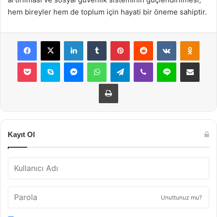
hem bireyler hem de toplum için hayati bir öneme sahiptir.
Facebook
X
LinkedIn
Tumblr
Pinterest
Reddit
VKontakte
Odnok
Pocket
Skype
Messenger
WhatsApp
Telegram
Viber
Line
E-Posta ile payla
Yazdır
Kayıt Ol
Unuttunuz mu?