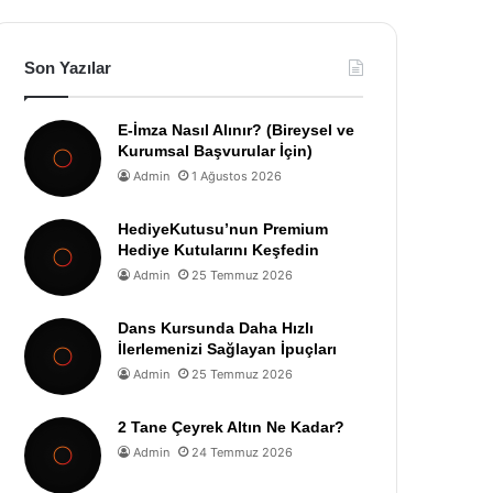
Son Yazılar
E-İmza Nasıl Alınır? (Bireysel ve
Kurumsal Başvurular İçin)
Admin
1 Ağustos 2026
HediyeKutusu’nun Premium
Hediye Kutularını Keşfedin
Admin
25 Temmuz 2026
Dans Kursunda Daha Hızlı
İlerlemenizi Sağlayan İpuçları
Admin
25 Temmuz 2026
2 Tane Çeyrek Altın Ne Kadar?
Admin
24 Temmuz 2026