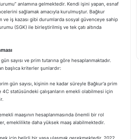
Kurumu” anlamına gelmektedir. Kendi işini yapan, esnaf
vencelerini sağlamak amacıyla kurulmuştur. Bağkur
üm ve iş kazası gibi durumlarda sosyal güvenceye sahip
rumu (SGK) ile birleştirilmiş ve tek çatı altında
nması
gün sayısı ve prim tutarına göre hesaplanmaktadır.
 başlıca kriterler şunlardır:
prim gün sayısı, kişinin ne kadar süreyle Bağkur’a prim
 ve 4C statüsündeki çalışanların emekli olabilmesi için
r.
, emekli maaşının hesaplanmasında önemli bir rol
r, emeklilikte daha yüksek maaş alabilmektedir.
mek için belirli bir yaşa ulaşmak gerekmektedir. 2022