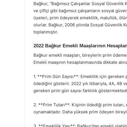
Bağkur, “Bağımsız Çalışanlar Sosyal Güvenlik 
ve çiftçi gibi bağımsız çalışanların sosyal gü
üyeleri, prim ödeyerek emeklilik, malullük, öl
olurlar. Bağkur, 2006 yılında Sosyal Güvenlik Ku
toplanmıştır.
2022 Bağkur Emekli Maaşlarının Hesapla
Bağkur emekli maaşları, bireylerin prim ödeme 
Emekli maaşının hesaplanmasında dikkate alınan
1. **Prim Gün Sayısı**: Emeklilik için gereken 
ödediğini gösterir. 2022 yılı itibarıyla, 4A, 4B
gereken prim gün sayısı farklılık göstermektedi
2. **Prim Tutarı**: Kişinin ödediği prim tutarı
oynamaktadır. Daha yüksek prim ödeyen bireyle
3. **Emeklilik Yaşı**: Bağkur’dan emekli olabil