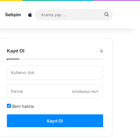
Sitemap
Arama
İletişim
yap
...
Kayıt Ol
Unuttunuz mu?
Beni hatırla
Kayıt Ol