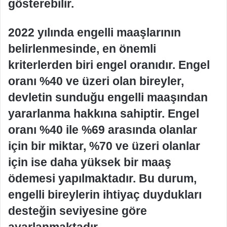
gösterebilir.
2022 yılında engelli maaşlarının
belirlenmesinde, en önemli
kriterlerden biri engel oranıdır. Engel
oranı %40 ve üzeri olan bireyler,
devletin sunduğu engelli maaşından
yararlanma hakkına sahiptir. Engel
oranı %40 ile %69 arasında olanlar
için bir miktar, %70 ve üzeri olanlar
için ise daha yüksek bir maaş
ödemesi yapılmaktadır. Bu durum,
engelli bireylerin ihtiyaç duydukları
desteğin seviyesine göre