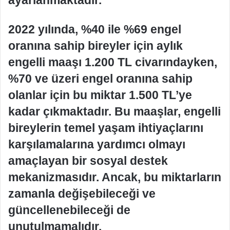
ayarlanmaktadır.
2022 yılında, %40 ile %69 engel
oranına sahip bireyler için aylık
engelli maaşı 1.200 TL civarındayken,
%70 ve üzeri engel oranına sahip
olanlar için bu miktar 1.500 TL’ye
kadar çıkmaktadır. Bu maaşlar, engelli
bireylerin temel yaşam ihtiyaçlarını
karşılamalarına yardımcı olmayı
amaçlayan bir sosyal destek
mekanizmasıdır. Ancak, bu miktarların
zamanla değişebileceği ve
güncellenebileceği de
unutulmamalıdır.