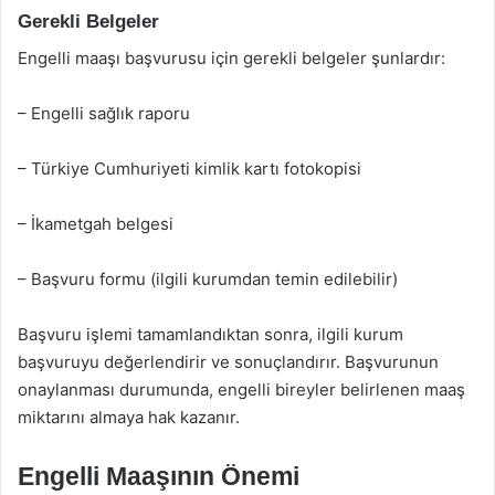
Gerekli Belgeler
Engelli maaşı başvurusu için gerekli belgeler şunlardır:
– Engelli sağlık raporu
– Türkiye Cumhuriyeti kimlik kartı fotokopisi
– İkametgah belgesi
– Başvuru formu (ilgili kurumdan temin edilebilir)
Başvuru işlemi tamamlandıktan sonra, ilgili kurum
başvuruyu değerlendirir ve sonuçlandırır. Başvurunun
onaylanması durumunda, engelli bireyler belirlenen maaş
miktarını almaya hak kazanır.
Engelli Maaşının Önemi