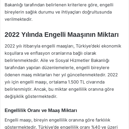
Bakanlığı tarafından belirlenen kriterlere göre, engelli
bireylerin sağlık durumu ve ihtiyaçları doğrultusunda
verilmektedir.
2022 Yılında Engelli Maaşının Miktarı
2022 yılı itibarıyla engelli maaşları, Türkiye’deki ekonomik
koşullara ve enflasyon oranlarına bağlı olarak
belirlenmektedir. Aile ve Sosyal Hizmetler Bakanlığı
tarafından yapılan düzenlemelerle, engelli bireylere
ödenen maaş miktarları her yıl güncellenmektedir. 2022
yılı için engelli maaşı, ortalama 1.500 TL civarında
belirlenmiştir. Ancak, bu miktar engellilik oranına göre
değişiklik göstermektedir.
Engellilik Oranı ve Maaş Miktarı
Engelli maaşı, bireyin engellilik oranına göre farklılık
göstermektedir. Türkiye’de engellilik oranı %40 ve üzeri