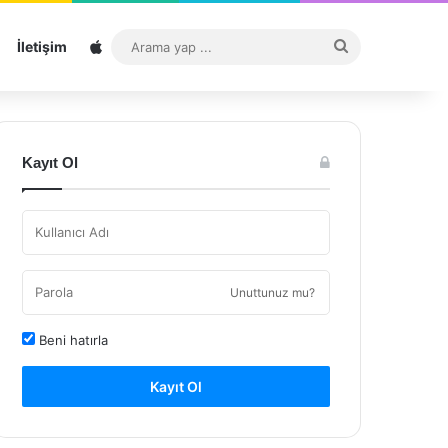
Sitemap
Arama
İletişim
yap
...
Kayıt Ol
Unuttunuz mu?
Beni hatırla
Kayıt Ol