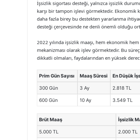
İşsizlik sigortası desteği, yalnızca işsizlik d
karşı bir tampon işlevi görmektedir. Ekonomik kr
daha fazla birey bu destekten yararlanma ihtiyac
desteği çerçevesinde ne denli önemli olduğu ort
2022 yılında işsizlik maaşı, hem ekonomik hem d
mekanizması olarak işlev görmektedir. Bu süreçt
dikkatli olmaları, faydalarından en yüksek derec
Prim Gün Sayısı
Maaş Süresi
En Düşük İşs
300 Gün
3 Ay
2.818 TL
600 Gün
10 Ay
3.549 TL
Brüt Maaş
İşsizlik M
5.000 TL
2.000 TL