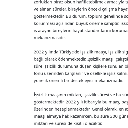
zorlukları biraz olsun hafifletebilmek amacıyla tas
ve alınan süreler, bireylerin önceki çalışma haya
göstermektedir. Bu durum, toplum genelinde so
korunması açısından büyük öneme sahiptir. işsi
iş arayan bireylerin hayat standartlarını koruma
mekanizmasıdır.
2022 yılında Türkiye’de işsizlik maaşı, işsizlik si
bağlı olarak ödenmektedir. İşsizlik maaşı, çalıştık
süre işsizlik durumuna düşen kişilere sunulan bir
fonu üzerinden karşılanır ve özellikle işsiz kalm
yönelik önemli bir destekleyici mekanizmadır.
İşsizlik maaşının miktarı, işsizlik süresi ve bu 
göstermektedir. 2022 yılı itibarıyla bu maaş, ba
üzerinden hesaplanmaktadır. Genel olarak, en az
maaşı almaya hak kazanırken, bu süre 300 güne
miktarı ve süresi de kısıtlı olacaktır.