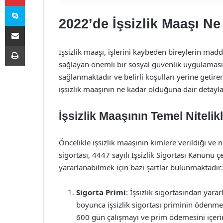
Skype
2022’de İşsizlik Maaşı N
E-Posta ile paylaş
Yazdır
İşsizlik maaşı, işlerini kaybeden bireylerin ma
sağlayan önemli bir sosyal güvenlik uygulamasıdı
sağlanmaktadır ve belirli koşulları yerine getir
işsizlik maaşının ne kadar olduğuna dair detayl
İşsizlik Maaşının Temel Nitelikl
Öncelikle işsizlik maaşının kimlere verildiği ve 
sigortası, 4447 sayılı İşsizlik Sigortası Kanunu
yararlanabilmek için bazı şartlar bulunmaktadır:
Sigorta Primi
: İşsizlik sigortasından yara
boyunca işsizlik sigortası priminin ödenmes
600 gün çalışmayı ve prim ödemesini içerir