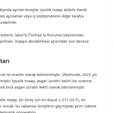
dışında ayrılan bireyler işsizlik maaşı alabilir. Kendi
işten ayrılanlar veya iş sözleşmesinin diğer tarafça
abilirler.
ireylerin, İşkur’a (Türkiye İş Kurumu) başvurması
ılması, maaşın alınabilmesi açısından son derece
tarı
cret ile orantılı olarak belirlenmiştir. Ülkemizde, 2022 yılı
iştir. İşsizlik maaşı, asgari ücretin belirli bir oranına
ık brüt asgari ücretin %40’ı olarak belirlenmiştir.
zlik maaşı, bir birey için en düşük 2.577,34 TL, en
ir. Ancak, bu rakamlar bireylerin geçmişteki prim ödeme
eğişiklik gösterebilir.