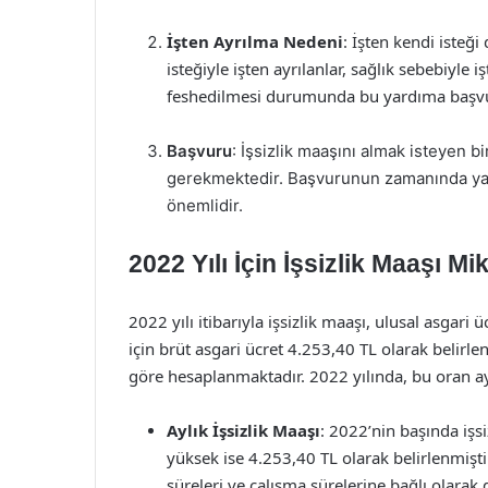
İşten Ayrılma Nedeni
: İşten kendi isteği 
isteğiyle işten ayrılanlar, sağlık sebebiyle 
feshedilmesi durumunda bu yardıma başvur
Başvuru
: İşsizlik maaşını almak isteyen b
gerekmektedir. Başvurunun zamanında yap
önemlidir.
2022 Yılı İçin İşsizlik Maaşı Mik
2022 yılı itibarıyla işsizlik maaşı, ulusal asgari ü
için brüt asgari ücret 4.253,40 TL olarak belirlenm
göre hesaplanmaktadır. 2022 yılında, bu oran ayl
Aylık İşsizlik Maaşı
: 2022’nin başında işsi
yüksek ise 4.253,40 TL olarak belirlenmişt
süreleri ve çalışma sürelerine bağlı olarak d