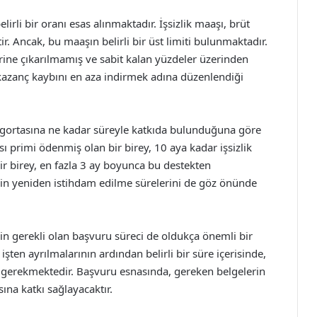
irli bir oranı esas alınmaktadır. İşsizlik maaşı, brüt
r. Ancak, bu maaşın belirli bir üst limiti bulunmaktadır.
zerine çıkarılmamış ve sabit kalan yüzdeler üzerinden
kazanç kaybını en aza indirmek adına düzenlendiği
k sigortasına ne kadar süreyle katkıda bulunduğuna göre
ı primi ödenmiş olan bir birey, 10 aya kadar işsizlik
r birey, en fazla 3 ay boyunca bu destekten
rin yeniden istihdam edilme sürelerini de göz önünde
 için gerekli olan başvuru süreci de oldukça önemli bir
işten ayrılmalarının ardından belirli bir süre içerisinde,
 gerekmektedir. Başvuru esnasında, gereken belgelerin
ına katkı sağlayacaktır.