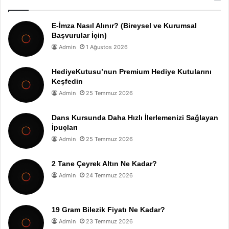
E-İmza Nasıl Alınır? (Bireysel ve Kurumsal
Başvurular İçin)
Admin
1 Ağustos 2026
HediyeKutusu’nun Premium Hediye Kutularını
Keşfedin
Admin
25 Temmuz 2026
Dans Kursunda Daha Hızlı İlerlemenizi Sağlayan
İpuçları
Admin
25 Temmuz 2026
2 Tane Çeyrek Altın Ne Kadar?
Admin
24 Temmuz 2026
19 Gram Bilezik Fiyatı Ne Kadar?
Admin
23 Temmuz 2026