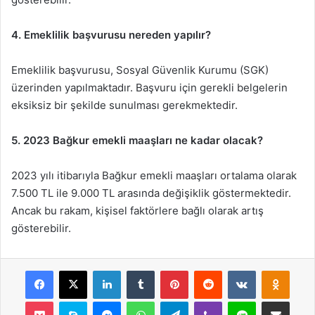
4. Emeklilik başvurusu nereden yapılır?
Emeklilik başvurusu, Sosyal Güvenlik Kurumu (SGK)
üzerinden yapılmaktadır. Başvuru için gerekli belgelerin
eksiksiz bir şekilde sunulması gerekmektedir.
5. 2023 Bağkur emekli maaşları ne kadar olacak?
2023 yılı itibarıyla Bağkur emekli maaşları ortalama olarak
7.500 TL ile 9.000 TL arasında değişiklik göstermektedir.
Ancak bu rakam, kişisel faktörlere bağlı olarak artış
gösterebilir.
Facebook
X
LinkedIn
Tumblr
Pinterest
Reddit
VKontakte
Odnok
Pocket
Skype
Messenger
WhatsApp
Telegram
Viber
Line
E-Posta ile payla