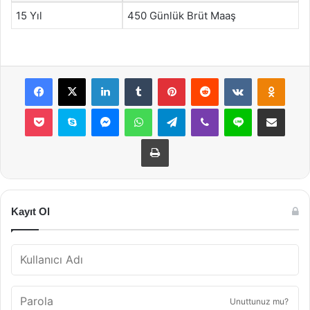
15 Yıl
450 Günlük Brüt Maaş
Facebook
X
LinkedIn
Tumblr
Pinterest
Reddit
VKontakte
Odnok
Pocket
Skype
Messenger
WhatsApp
Telegram
Viber
Line
E-Posta ile payla
Yazdır
Kayıt Ol
Unuttunuz mu?