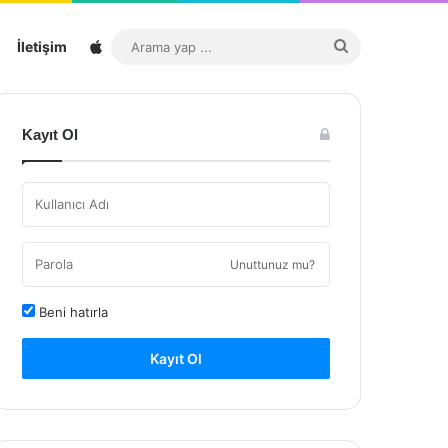
Sitemap
Arama
İletişim
yap
...
Kayıt Ol
Unuttunuz mu?
Beni hatırla
Kayıt Ol