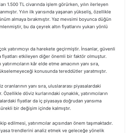
ları 1.500 TL civarında işlem görürken, yılın ilerleyen
nmıştır. Yılın ilk yarısında yaşanan yükseliş, özellikle
 görünüm almaya bırakmıştır. Yaz mevsimi boyunca düğün
lenmiştir, bu da çeyrek altın fiyatlarını yukarı yönlü
çok yatırımcıyı da harekete geçirmiştir. İnsanlar, güvenli
 fiyatları etkileyen diğer önemli bir faktör olmuştur.
ı yatırımcıların kâr elde etme amacının yanı sıra,
yükselemeyeceği konusunda tereddütler yaratmıştır.
faiz oranlarının yanı sıra, uluslararası piyasalardaki
r. Özellikle döviz kurlarındaki oynaklık, yatırımcıların
asalardaki fiyatlar da iç piyasaya doğrudan yansıma
sürekli bir değişim içinde kalmıştır.
 takip edilmesi, yatırımcılar açısından önem taşımaktadır.
piyasa trendlerini analiz etmek ve geleceğe yönelik