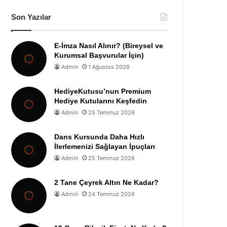
Son Yazılar
E-İmza Nasıl Alınır? (Bireysel ve
Kurumsal Başvurular İçin)
Admin
1 Ağustos 2026
HediyeKutusu’nun Premium
Hediye Kutularını Keşfedin
Admin
25 Temmuz 2026
Dans Kursunda Daha Hızlı
İlerlemenizi Sağlayan İpuçları
Admin
25 Temmuz 2026
2 Tane Çeyrek Altın Ne Kadar?
Admin
24 Temmuz 2026