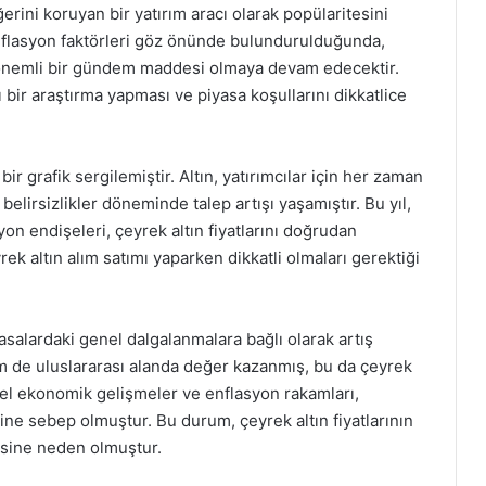
ğerini koruyan bir yatırım aracı olarak popülaritesini
flasyon faktörleri göz önünde bulundurulduğunda,
in önemli bir gündem maddesi olmaya devam edecektir.
bir araştırma yapması ve piyasa koşullarını dikkatlice
 bir grafik sergilemiştir. Altın, yatırımcılar için her zaman
elirsizlikler döneminde talep artışı yaşamıştır. Bu yıl,
syon endişeleri, çeyrek altın fiyatlarını doğrudan
yrek altın alım satımı yaparken dikkatli olmaları gerektiği
iyasalardaki genel dalgalanmalara bağlı olarak artış
hem de uluslararası alanda değer kazanmış, bu da çeyrek
resel ekonomik gelişmeler ve enflasyon rakamları,
ine sebep olmuştur. Bu durum, çeyrek altın fiyatlarının
esine neden olmuştur.