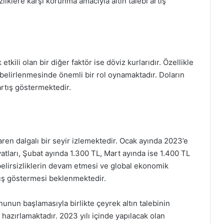
zliklere karşı korunma amacıyla altın talebi artış
etkili olan bir diğer faktör ise döviz kurlarıdır. Özellikle
ın belirlenmesinde önemli bir rol oynamaktadır. Doların
artış göstermektedir.
baren dalgalı bir seyir izlemektedir. Ocak ayında 2023’e
yatları, Şubat ayında 1.300 TL, Mart ayında ise 1.400 TL
belirsizliklerin devam etmesi ve global ekonomik
artış göstermesi beklenmektedir.
unun başlamasıyla birlikte çeyrek altın talebinin
hazırlamaktadır. 2023 yılı içinde yapılacak olan