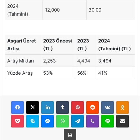
2024
12,000
30,00
(Tahmini)
Asgari Ücret
2023 Öncesi
2023
2024
Artışı
(TL)
(TL)
(Tahmini) (TL)
Artış Miktarı
2,253
4,494
3,494
Yüzde Artış
53%
56%
41%
Facebook
X
LinkedIn
Tumblr
Pinterest
Reddit
VKontakte
Odnok
Pocket
Skype
Messenger
WhatsApp
Telegram
Viber
Line
E-Posta ile payla
Yazdır