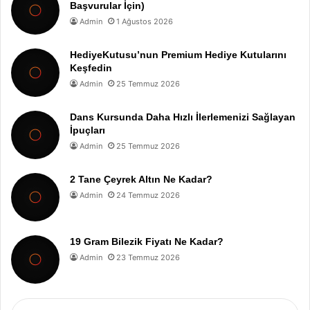
Başvurular İçin)
Admin
1 Ağustos 2026
HediyeKutusu’nun Premium Hediye Kutularını
Keşfedin
Admin
25 Temmuz 2026
Dans Kursunda Daha Hızlı İlerlemenizi Sağlayan
İpuçları
Admin
25 Temmuz 2026
2 Tane Çeyrek Altın Ne Kadar?
Admin
24 Temmuz 2026
19 Gram Bilezik Fiyatı Ne Kadar?
Admin
23 Temmuz 2026