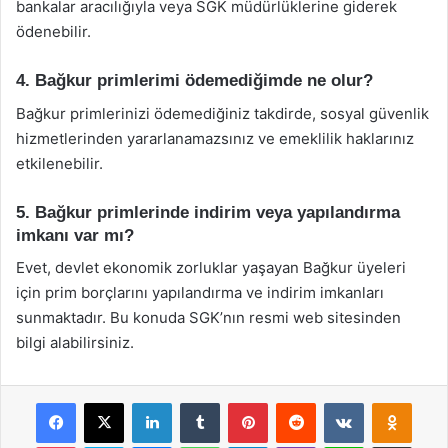
bankalar aracılığıyla veya SGK müdürlüklerine giderek
ödenebilir.
4. Bağkur primlerimi ödemediğimde ne olur?
Bağkur primlerinizi ödemediğiniz takdirde, sosyal güvenlik
hizmetlerinden yararlanamazsınız ve emeklilik haklarınız
etkilenebilir.
5. Bağkur primlerinde indirim veya yapılandırma
imkanı var mı?
Evet, devlet ekonomik zorluklar yaşayan Bağkur üyeleri
için prim borçlarını yapılandırma ve indirim imkanları
sunmaktadır. Bu konuda SGK’nın resmi web sitesinden
bilgi alabilirsiniz.
Facebook
X
LinkedIn
Tumblr
Pinterest
Reddit
VKontakte
Odnok
Pocket
Skype
Messenger
WhatsApp
Telegram
Viber
Line
E-Posta ile payla