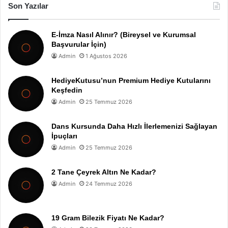
Son Yazılar
E-İmza Nasıl Alınır? (Bireysel ve Kurumsal
Başvurular İçin)
Admin
1 Ağustos 2026
HediyeKutusu’nun Premium Hediye Kutularını
Keşfedin
Admin
25 Temmuz 2026
Dans Kursunda Daha Hızlı İlerlemenizi Sağlayan
İpuçları
Admin
25 Temmuz 2026
2 Tane Çeyrek Altın Ne Kadar?
Admin
24 Temmuz 2026
19 Gram Bilezik Fiyatı Ne Kadar?