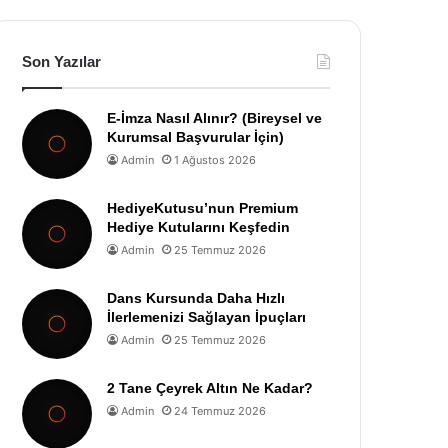
Son Yazılar
E-İmza Nasıl Alınır? (Bireysel ve
Kurumsal Başvurular İçin)
Admin
1 Ağustos 2026
HediyeKutusu’nun Premium
Hediye Kutularını Keşfedin
Admin
25 Temmuz 2026
Dans Kursunda Daha Hızlı
İlerlemenizi Sağlayan İpuçları
Admin
25 Temmuz 2026
2 Tane Çeyrek Altın Ne Kadar?
Admin
24 Temmuz 2026