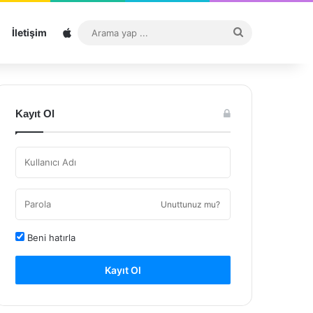
Sitemap
Arama
İletişim
yap
...
Kayıt Ol
Unuttunuz mu?
Beni hatırla
Kayıt Ol