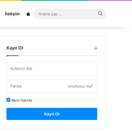
Sitemap
Arama
İletişim
yap
...
Kayıt Ol
Unuttunuz mu?
Beni hatırla
Kayıt Ol