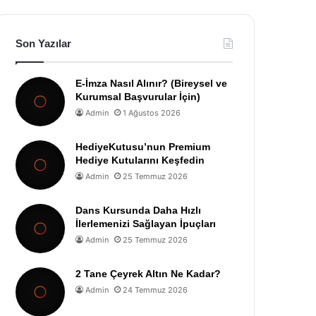
Son Yazılar
E-İmza Nasıl Alınır? (Bireysel ve
Kurumsal Başvurular İçin)
Admin
1 Ağustos 2026
HediyeKutusu’nun Premium
Hediye Kutularını Keşfedin
Admin
25 Temmuz 2026
Dans Kursunda Daha Hızlı
İlerlemenizi Sağlayan İpuçları
Admin
25 Temmuz 2026
2 Tane Çeyrek Altın Ne Kadar?
Admin
24 Temmuz 2026