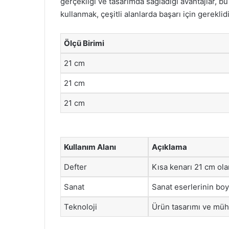
gerçekliği ve tasarımda sağladığı avantajlar, b
kullanmak, çeşitli alanlarda başarı için gereklidi
Ölçü Birimi
21 cm
21 cm
21 cm
Kullanım Alanı
Açıklama
Defter
Kısa kenarı 21 cm ola
Sanat
Sanat eserlerinin boyu
Teknoloji
Ürün tasarımı ve müh