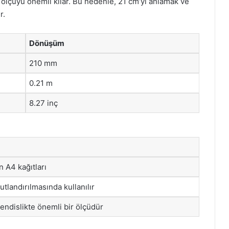
u ölçüyü önemli kılar. Bu nedenle, 21 cm’yi anlamak ve
r.
Dönüşüm
210 mm
0.21 m
8.27 inç
n A4 kağıtları
tlandırılmasında kullanılır
endislikte önemli bir ölçüdür