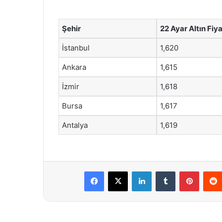
Şehir
22 Ayar Altın Fiya
İstanbul
1,620
Ankara
1,615
İzmir
1,618
Bursa
1,617
Antalya
1,619
Facebook
X
LinkedIn
Tumblr
Pintere