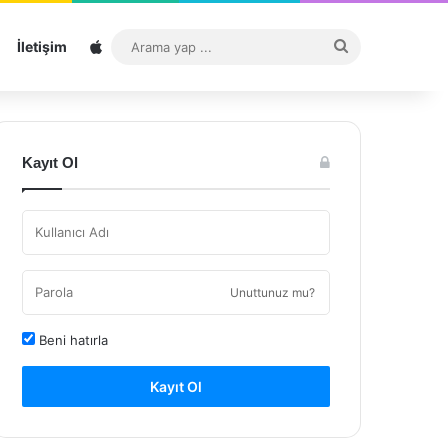
Sitemap
Arama
İletişim
yap
...
Kayıt Ol
Unuttunuz mu?
Beni hatırla
Kayıt Ol