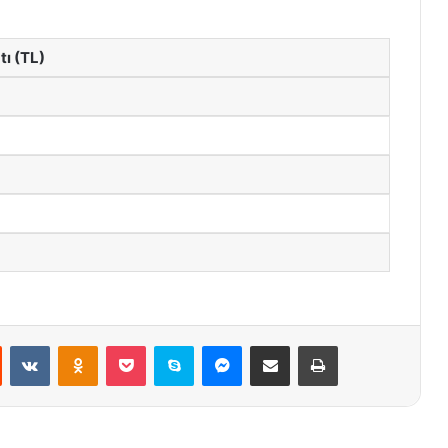
tı (TL)
st
Reddit
VKontakte
Odnoklassniki
Pocket
Skype
Messenger
E-Posta ile paylaş
Yazdır