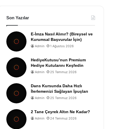
Son Yazılar
E-İmza Nasıl Alınır? (Bireysel ve
Kurumsal Başvurular İçin)
Admin
1 Ağustos 2026
HediyeKutusu’nun Premium
Hediye Kutularını Keşfedin
Admin
25 Temmuz 2026
Dans Kursunda Daha Hızlı
İlerlemenizi Sağlayan İpuçları
Admin
25 Temmuz 2026
2 Tane Çeyrek Altın Ne Kadar?
Admin
24 Temmuz 2026