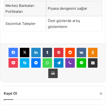
Merkez Bankaları
Piyasa dengesini sağlar
Politikaları
Özel günlerde artış
Sezonluk Talepler
gözlemlenir
Facebook
X
LinkedIn
Tumblr
Pinterest
Reddit
VKontakte
Odnok
Pocket
Skype
Messenger
WhatsApp
Telegram
Viber
Line
E-Posta ile payla
Yazdır
Kayıt Ol