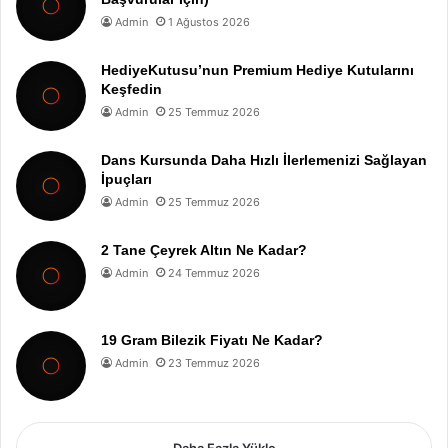
Admin
1 Ağustos 2026
HediyeKutusu’nun Premium Hediye Kutularını
Keşfedin
Admin
25 Temmuz 2026
Dans Kursunda Daha Hızlı İlerlemenizi Sağlayan
İpuçları
Admin
25 Temmuz 2026
2 Tane Çeyrek Altın Ne Kadar?
Admin
24 Temmuz 2026
19 Gram Bilezik Fiyatı Ne Kadar?
Admin
23 Temmuz 2026