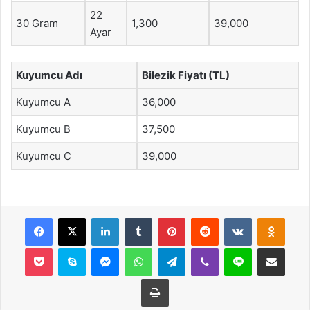
22
30 Gram
1,300
39,000
Ayar
Kuyumcu Adı
Bilezik Fiyatı (TL)
Kuyumcu A
36,000
Kuyumcu B
37,500
Kuyumcu C
39,000
Facebook
X
LinkedIn
Tumblr
Pinterest
Reddit
VKontakte
Odnok
Pocket
Skype
Messenger
WhatsApp
Telegram
Viber
Line
E-Posta ile payla
Yazdır