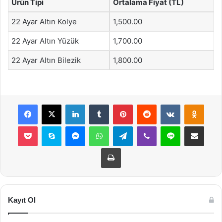
Ürün Tipi
Ortalama Fiyat (TL)
22 Ayar Altın Kolye
1,500.00
22 Ayar Altın Yüzük
1,700.00
22 Ayar Altın Bilezik
1,800.00
Facebook
X
LinkedIn
Tumblr
Pinterest
Reddit
VKontakte
Odnok
Pocket
Skype
Messenger
WhatsApp
Telegram
Viber
Line
E-Posta ile payla
Yazdır
Kayıt Ol