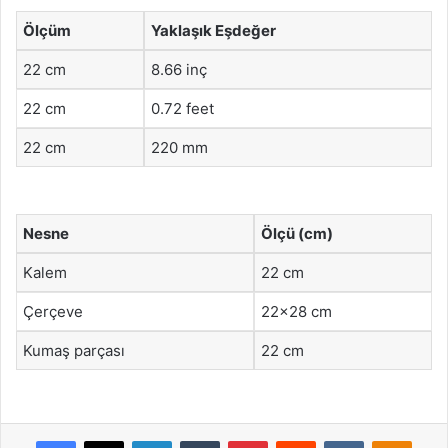
Ölçüm
Yaklaşık Eşdeğer
22 cm
8.66 inç
22 cm
0.72 feet
22 cm
220 mm
Nesne
Ölçü (cm)
Kalem
22 cm
Çerçeve
22×28 cm
Kumaş parçası
22 cm
Facebook
X
LinkedIn
Tumblr
Pinterest
Reddit
VKontakte
Odnok