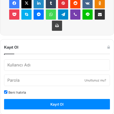
Pocket
Skype
Messenger
WhatsApp
Telegram
Viber
Line
E-Posta ile payla
Yazdır
Kayıt Ol
Unuttunuz mu?
Beni hatırla
Kayıt Ol