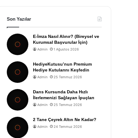
Son Yazılar
E-İmza Nasıl Alınır? (Bireysel ve
Kurumsal Başvurular İçin)
Admin
1 Ağustos 2026
HediyeKutusu’nun Premium
Hediye Kutularını Keşfedin
Admin
25 Temmuz 2026
Dans Kursunda Daha Hızlı
İlerlemenizi Sağlayan İpuçları
Admin
25 Temmuz 2026
2 Tane Çeyrek Altın Ne Kadar?
Admin
24 Temmuz 2026