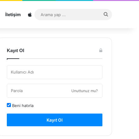
Sitemap
Arama
İletişim
yap
...
Kayıt Ol
Unuttunuz mu?
Beni hatırla
Kayıt Ol