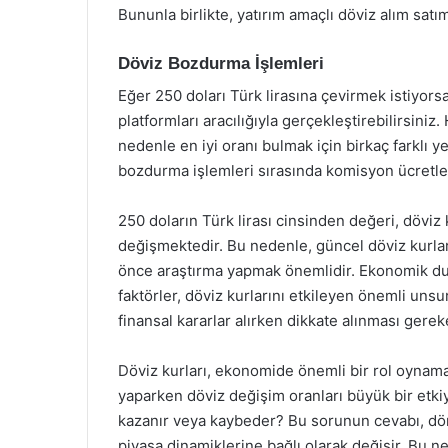
Bununla birlikte, yatırım amaçlı döviz alım satım
Döviz Bozdurma İşlemleri
Eğer 250 doları Türk lirasına çevirmek istiyors
platformları aracılığıyla gerçekleştirebilirsiniz.
nedenle en iyi oranı bulmak için birkaç farklı ye
bozdurma işlemleri sırasında komisyon ücretl
250 doların Türk lirası cinsinden değeri, döviz 
değişmektedir. Bu nedenle, güncel döviz kurla
önce araştırma yapmak önemlidir. Ekonomik durum
faktörler, döviz kurlarını etkileyen önemli uns
finansal kararlar alırken dikkate alınması gereke
Döviz kurları, ekonomide önemli bir rol oynamakt
yaparken döviz değişim oranları büyük bir etkiy
kazanır veya kaybeder? Bu sorunun cevabı, dö
piyasa dinamiklerine bağlı olarak değişir. Bu ne