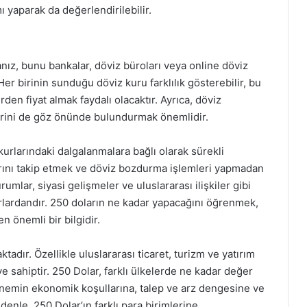
ı yaparak da değerlendirilebilir.
anız, bunu bankalar, döviz büroları veya online döviz
 Her birinin sunduğu döviz kuru farklılık gösterebilir, bu
rden fiyat almak faydalı olacaktır. Ayrıca, döviz
erini de göz önünde bulundurmak önemlidir.
kurlarındaki dalgalanmalara bağlı olarak sürekli
rını takip etmek ve döviz bozdurma işlemleri yapmadan
lar, siyasi gelişmeler ve uluslararası ilişkiler gibi
urlardandır. 250 doların ne kadar yapacağını öğrenmek,
n önemli bir bilgidir.
adır. Özellikle uluslararası ticaret, turizm ve yatırım
e sahiptir. 250 Dolar, farklı ülkelerde ne kadar değer
nemin ekonomik koşullarına, talep ve arz dengesine ve
denle, 250 Dolar’ın farklı para birimlerine