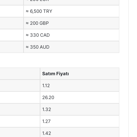
≈ 6,500 TRY
≈ 200 GBP
≈ 330 CAD
≈ 350 AUD
Satım Fiyatı
1.12
26.20
1.32
1.27
1.42