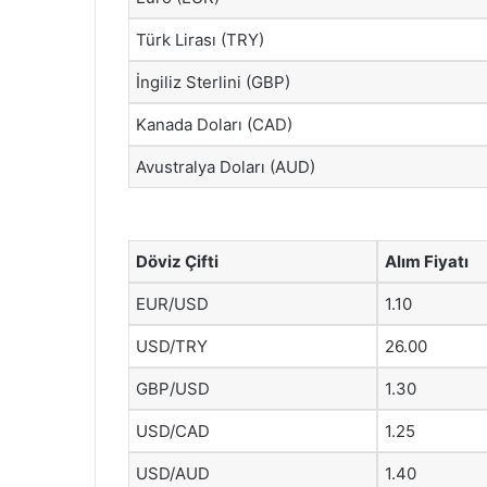
Türk Lirası (TRY)
İngiliz Sterlini (GBP)
Kanada Doları (CAD)
Avustralya Doları (AUD)
Döviz Çifti
Alım Fiyatı
EUR/USD
1.10
USD/TRY
26.00
GBP/USD
1.30
USD/CAD
1.25
USD/AUD
1.40