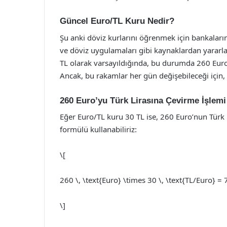
Güncel Euro/TL Kuru Nedir?
Şu anki döviz kurlarını öğrenmek için bankaların 
ve döviz uygulamaları gibi kaynaklardan yararla
TL olarak varsayıldığında, bu durumda 260 Euro’
Ancak, bu rakamlar her gün değişebileceği için, 
260 Euro’yu Türk Lirasına Çevirme İşlemi
Eğer Euro/TL kuru 30 TL ise, 260 Euro’nun Türk L
formülü kullanabiliriz:
\[
260 \, \text{Euro} \times 30 \, \text{TL/Euro} = 
\]