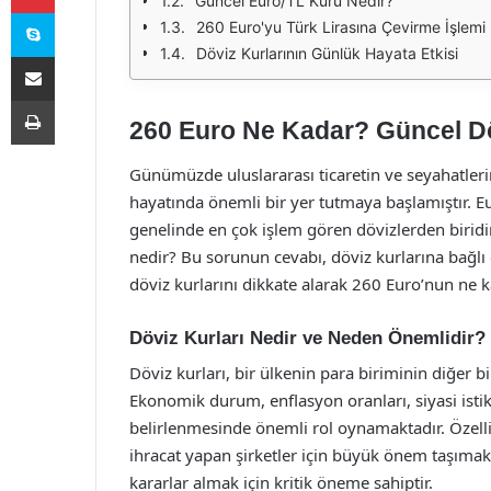
Güncel Euro/TL Kuru Nedir?
Skype
260 Euro'yu Türk Lirasına Çevirme İşlemi
Döviz Kurlarının Günlük Hayata Etkisi
E-Posta ile paylaş
Yazdır
260 Euro Ne Kadar? Güncel Dö
Günümüzde uluslararası ticaretin ve seyahatlerin
hayatında önemli bir yer tutmaya başlamıştır. Eu
genelinde en çok işlem gören dövizlerden biridir.
nedir? Bu sorunun cevabı, döviz kurlarına bağlı 
döviz kurlarını dikkate alarak 260 Euro’nun ne k
Döviz Kurları Nedir ve Neden Önemlidir?
Döviz kurları, bir ülkenin para biriminin diğer bi
Ekonomik durum, enflasyon oranları, siyasi istikr
belirlenmesinde önemli rol oynamaktadır. Özellikl
ihracat yapan şirketler için büyük önem taşımak
kararlar almak için kritik öneme sahiptir.