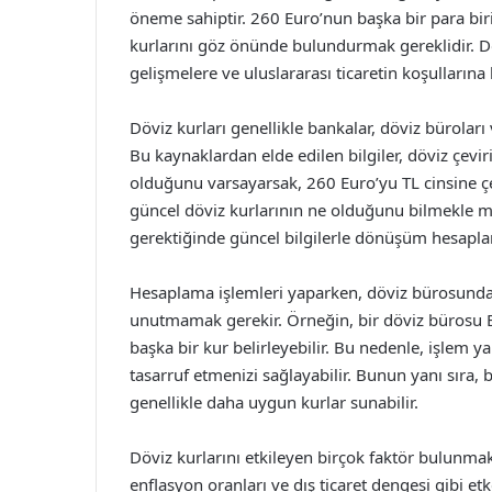
öneme sahiptir. 260 Euro’nun başka bir para b
kurlarını göz önünde bulundurmak gereklidir. Dö
gelişmelere ve uluslararası ticaretin koşullarına 
Döviz kurları genellikle bankalar, döviz bürolar
Bu kaynaklardan elde edilen bilgiler, döviz çevi
olduğunu varsayarsak, 260 Euro’yu TL cinsine ç
güncel döviz kurlarının ne olduğunu bilmekle m
gerektiğinde güncel bilgilerle dönüşüm hesapl
Hesaplama işlemleri yaparken, döviz bürosundaki 
unutmamak gerekir. Örneğin, bir döviz bürosu Eur
başka bir kur belirleyebilir. Bu nedenle, işlem
tasarruf etmenizi sağlayabilir. Bunun yanı sıra,
genellikle daha uygun kurlar sunabilir.
Döviz kurlarını etkileyen birçok faktör bulunmak
enflasyon oranları ve dış ticaret dengesi gibi etk