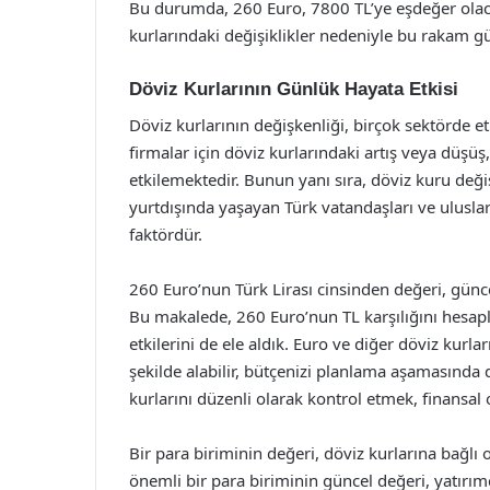
Bu durumda, 260 Euro, 7800 TL’ye eşdeğer olacak
kurlarındaki değişiklikler nedeniyle bu rakam gü
Döviz Kurlarının Günlük Hayata Etkisi
Döviz kurlarının değişkenliği, birçok sektörde etk
firmalar için döviz kurlarındaki artış veya düşüş,
etkilemektedir. Bunun yanı sıra, döviz kuru değiş
yurtdışında yaşayan Türk vatandaşları ve uluslara
faktördür.
260 Euro’nun Türk Lirası cinsinden değeri, günce
Bu makalede, 260 Euro’nun TL karşılığını hesapl
etkilerini de ele aldık. Euro ve diğer döviz kurla
şekilde alabilir, bütçenizi planlama aşamasında d
kurlarını düzenli olarak kontrol etmek, finansal 
Bir para biriminin değeri, döviz kurlarına bağlı 
önemli bir para biriminin güncel değeri, yatırımc