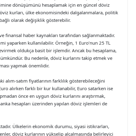
irimine dönüşümünü hesaplamak için en güncel döviz
viz kurları, ülke ekonomisindeki dalgalanmalara, politik
bağlı olarak değişiklik gösterebilir.
ı ve finansal haber kaynakları tarafından sağlanmaktadır.
rimi yaparken kullanılabilir. Örneğin, 1 Euro’nun 25 TL
evirmek oldukça basit bir işlemdir. Ancak bu hesaplama,
ümkündür. Bu nedenle, döviz kurlarını takip etmek ve
aması yapmak önemlidir.
alım-satım fiyatlarının farklılık gösterebileceğini
o alırken farklı bir kur kullanabilir, Euro satarken ise
 yapmadan önce en uygun döviz kurlarını araştırmak,
 banka hesapları üzerinden yapılan döviz işlemleri de
tadır. Ülkelerin ekonomik durumu, siyasi istikrarları,
enler, döviz kurlarının yükselip alçalmasında belirleyici