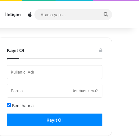
Sitemap
Arama
İletişim
yap
...
Kayıt Ol
Unuttunuz mu?
Beni hatırla
Kayıt Ol