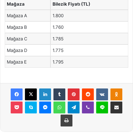
Mağaza
Bilezik Fiyatı (TL)
Mağaza A
1.800
Mağaza B
1.760
Mağaza C
1.785
Mağaza D
1.775
Mağaza E
1.795
Facebook
X
LinkedIn
Tumblr
Pinterest
Reddit
VKontakte
Odnok
Pocket
Skype
Messenger
WhatsApp
Telegram
Viber
Line
E-Posta ile payla
Yazdır