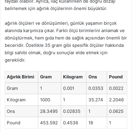
faydalı olabilir. Ayrıca, ilaç kullanırken de doğru dozajı
belirlemek için ağırlık ölçülerinin önemi büyüktür.
ağırlık ölçüleri ve dönüşümleri, günlük yaşamın birçok
alanında karşımıza çıkar. Farklı ölçü birimlerini anlamak ve
dönüştürmek, hem gıda hem de sağlık açısından önemli bir
beceridir. Özellikle 35 gram gibi spesifik ölçüler hakkında
bilgi sahibi olmak, doğru sonuçlar elde etmek için
gereklidir.
Ağırlık Birimi
Gram
Kilogram
Ons
Pound
Gram
1
0.001
0.0353
0.0022
Kilogram
1000
1
35.274
2.2046
Ons
28.3495
0.02835
1
0.0625
Pound
453.592
0.4536
16
1