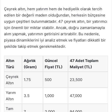
Çeyrek altın, hem yatırım hem de hediyelik olarak tercih
edilen bir değerli maden olduğundan, herkesin bütçesine
uygun çeşitleri bulunmaktadır. 47 çeyrek altın, bir yatırımcı
için önemli bir miktar olabilir. Ancak, doğru zamanlamayla
alım yapmak, yatırımın getirisini artırabilir. Bu nedenle,
piyasa dinamiklerini iyi analiz etmek ve fiyatları dikkatli bir
şekilde takip etmek gerekmektedir.
Altın
Ağırlık
Güncel
47 Adet Toplam
Türü
(Gram)
Fiyat (TL)
Maliyet (TL)
Çeyrek
1.75
500
23,500
Altın
Yarım
3.5
1,000
47,000
Altın
Tam
7
2,000
94,000