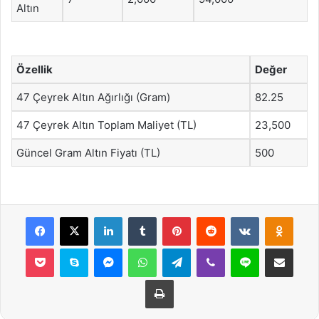
Altın
Özellik
Değer
47 Çeyrek Altın Ağırlığı (Gram)
82.25
47 Çeyrek Altın Toplam Maliyet (TL)
23,500
Güncel Gram Altın Fiyatı (TL)
500
Facebook
X
LinkedIn
Tumblr
Pinterest
Reddit
VKontakte
Odnok
Pocket
Skype
Messenger
WhatsApp
Telegram
Viber
Line
E-Posta ile payla
Yazdır