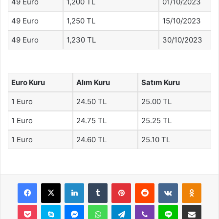
49 Euro
1,200 TL
01/10/2023
49 Euro
1,250 TL
15/10/2023
49 Euro
1,230 TL
30/10/2023
Euro Kuru
Alım Kuru
Satım Kuru
1 Euro
24.50 TL
25.00 TL
1 Euro
24.75 TL
25.25 TL
1 Euro
24.60 TL
25.10 TL
Facebook
X
LinkedIn
Tumblr
Pinterest
Reddit
VKontakte
Odnok
Pocket
Skype
Messenger
WhatsApp
Telegram
Viber
Line
E-Posta ile payla