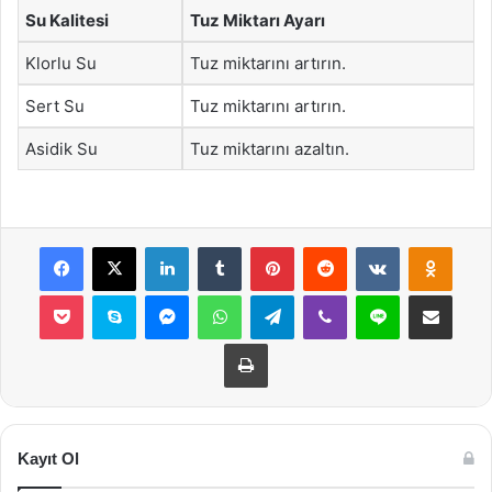
Su Kalitesi
Tuz Miktarı Ayarı
Klorlu Su
Tuz miktarını artırın.
Sert Su
Tuz miktarını artırın.
Asidik Su
Tuz miktarını azaltın.
Facebook
X
LinkedIn
Tumblr
Pinterest
Reddit
VKontakte
Odnok
Pocket
Skype
Messenger
WhatsApp
Telegram
Viber
Line
E-Posta ile payla
Yazdır
Kayıt Ol