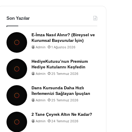
Son Yazılar
E-İmza Nasıl Alınır? (Bireysel ve
Kurumsal Başvurular İçin)
Admin
1 Ağustos 2026
HediyeKutusu’nun Premium
Hediye Kutularını Keşfedin
Admin
25 Temmuz 2026
Dans Kursunda Daha Hızlı
İlerlemenizi Sağlayan İpuçları
Admin
25 Temmuz 2026
2 Tane Çeyrek Altın Ne Kadar?
Admin
24 Temmuz 2026