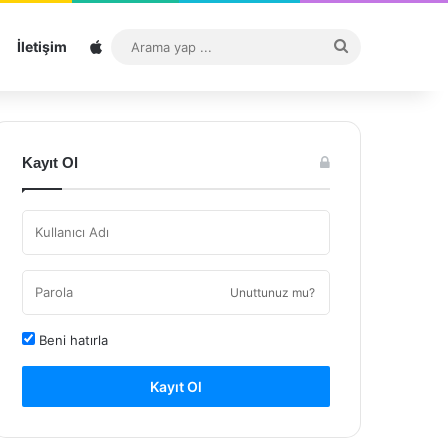
Sitemap
Arama
İletişim
yap
...
Kayıt Ol
Unuttunuz mu?
Beni hatırla
Kayıt Ol