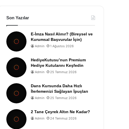
Son Yazılar
E-İmza Nasıl Alınır? (Bireysel ve
Kurumsal Başvurular İçin)
Admin
1 Ağustos 2026
HediyeKutusu’nun Premium
Hediye Kutularını Keşfedin
Admin
25 Temmuz 2026
Dans Kursunda Daha Hızlı
İlerlemenizi Sağlayan İpuçları
Admin
25 Temmuz 2026
2 Tane Çeyrek Altın Ne Kadar?
Admin
24 Temmuz 2026