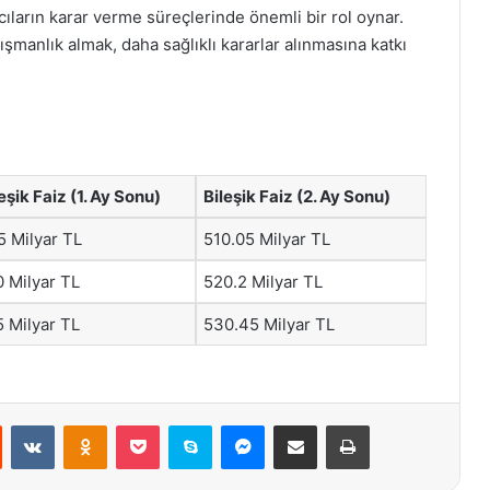
cıların karar verme süreçlerinde önemli bir rol oynar.
manlık almak, daha sağlıklı kararlar alınmasına katkı
eşik Faiz (1. Ay Sonu)
Bileşik Faiz (2. Ay Sonu)
5 Milyar TL
510.05 Milyar TL
0 Milyar TL
520.2 Milyar TL
5 Milyar TL
530.45 Milyar TL
st
Reddit
VKontakte
Odnoklassniki
Pocket
Skype
Messenger
E-Posta ile paylaş
Yazdır