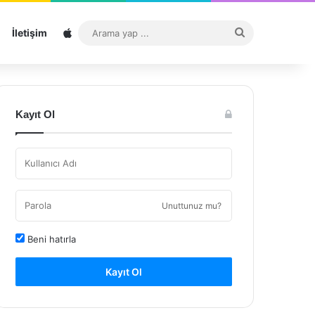
Sitemap
Arama
İletişim
yap
...
Kayıt Ol
Unuttunuz mu?
Beni hatırla
Kayıt Ol