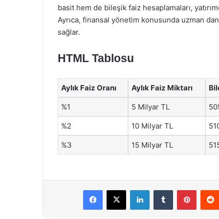
basit hem de bileşik faiz hesaplamaları, yatırım
Ayrıca, finansal yönetim konusunda uzman danış
sağlar.
HTML Tablosu
Aylık Faiz Oranı
Aylık Faiz Miktarı
Bil
%1
5 Milyar TL
50
%2
10 Milyar TL
51
%3
15 Milyar TL
51
Facebook
X
LinkedIn
Tumblr
Pintere