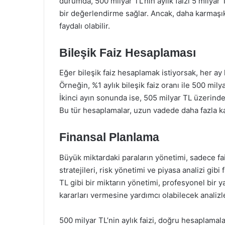
durumda, 500 milyar TL’nin aylık faizi 5 milyar T
bir değerlendirme sağlar. Ancak, daha karmaşık
faydalı olabilir.
Bileşik Faiz Hesaplaması
Eğer bileşik faiz hesaplamak istiyorsak, her ay
Örneğin, %1 aylık bileşik faiz oranı ile 500 mily
İkinci ayın sonunda ise, 505 milyar TL üzerin
Bu tür hesaplamalar, uzun vadede daha fazla ka
Finansal Planlama
Büyük miktardaki paraların yönetimi, sadece faiz
stratejileri, risk yönetimi ve piyasa analizi gi
TL gibi bir miktarın yönetimi, profesyonel bir ya
kararları vermesine yardımcı olabilecek analizl
500 milyar TL’nin aylık faizi, doğru hesaplamala