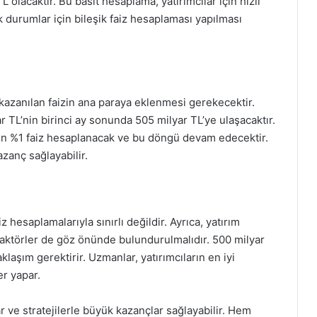
L olacaktır. Bu basit hesaplama, yatırımcılar için hızlı
 durumlar için bileşik faiz hesaplaması yapılması
 kazanılan faizin ana paraya eklenmesi gerekecektir.
ar TL’nin birinci ay sonunda 505 milyar TL’ye ulaşacaktır.
den %1 faiz hesaplanacak ve bu döngü devam edecektir.
zanç sağlayabilir.
 hesaplamalarıyla sınırlı değildir. Ayrıca, yatırım
bi faktörler de göz önünde bulundurulmalıdır. 500 milyar
klaşım gerektirir. Uzmanlar, yatırımcıların en iyi
er yapar.
r ve stratejilerle büyük kazançlar sağlayabilir. Hem