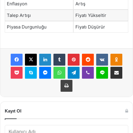
Enflasyon
Artış
Talep Artışı
Fiyatı Yükseltir
Piyasa Durgunluğu
Fiyatı Düşürür
Facebook
X
LinkedIn
Tumblr
Pinterest
Reddit
VKontakte
Odnok
Pocket
Skype
Messenger
WhatsApp
Telegram
Viber
Line
E-Posta ile payla
Yazdır
Kayıt Ol