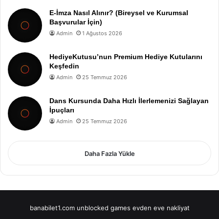
E-İmza Nasıl Alınır? (Bireysel ve Kurumsal
Başvurular İçin)
Admin
1 Ağustos 2026
HediyeKutusu’nun Premium Hediye Kutularını
Keşfedin
Admin
25 Temmuz 2026
Dans Kursunda Daha Hızlı İlerlemenizi Sağlayan
İpuçları
Admin
25 Temmuz 2026
Daha Fazla Yükle
banabilet1.com
unblocked games
evden eve nakliyat