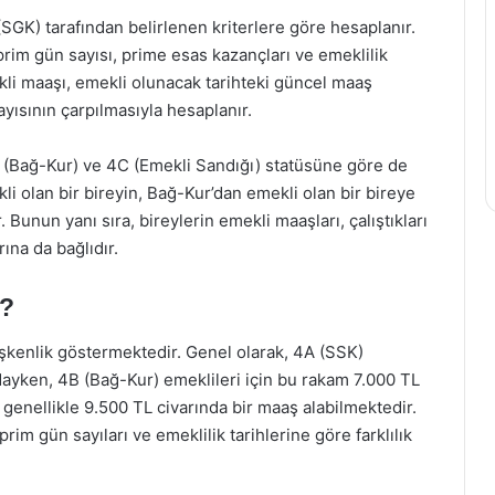
GK) tarafından belirlenen kriterlere göre hesaplanır.
prim gün sayısı, prime esas kazançları ve emeklilik
li maaşı, emekli olunacak tarihteki güncel maaş
ayısının çarpılmasıyla hesaplanır.
B (Bağ-Kur) ve 4C (Emekli Sandığı) statüsüne göre de
li olan bir bireyin, Bağ-Kur’dan emekli olan bir bireye
unun yanı sıra, bireylerin emekli maaşları, çalıştıkları
ına da bağlıdır.
r?
ğişkenlik göstermektedir. Genel olarak, 4A (SSK)
dayken, 4B (Bağ-Kur) emeklileri için bu rakam 7.000 TL
 genellikle 9.500 TL civarında bir maaş alabilmektedir.
rim gün sayıları ve emeklilik tarihlerine göre farklılık