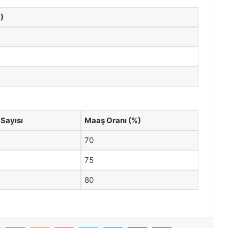
)
Sayısı
Maaş Oranı (%)
70
75
80
st
Reddit
VKontakte
Odnoklassniki
Pocket
Skype
Messenger
E-Posta ile paylaş
Yazdır