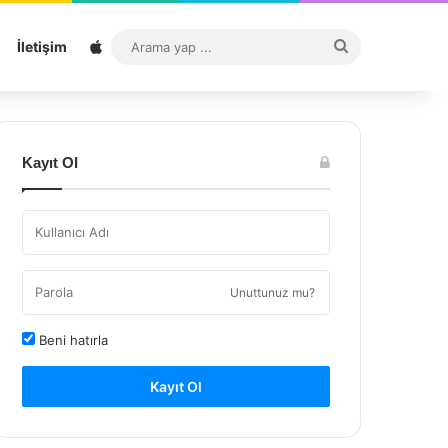
Sitemap
Arama
İletişim
yap
...
Kayıt Ol
Unuttunuz mu?
Beni hatırla
Kayıt Ol