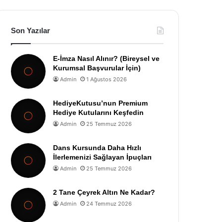
Son Yazılar
E-İmza Nasıl Alınır? (Bireysel ve
Kurumsal Başvurular İçin)
Admin
1 Ağustos 2026
HediyeKutusu’nun Premium
Hediye Kutularını Keşfedin
Admin
25 Temmuz 2026
Dans Kursunda Daha Hızlı
İlerlemenizi Sağlayan İpuçları
Admin
25 Temmuz 2026
2 Tane Çeyrek Altın Ne Kadar?
Admin
24 Temmuz 2026