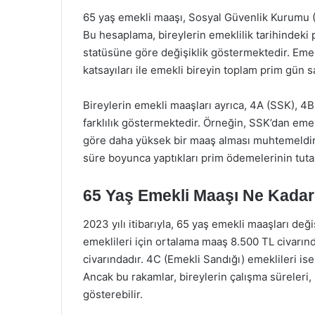
65 yaş emekli maaşı, Sosyal Güvenlik Kurumu (S
Bu hesaplama, bireylerin emeklilik tarihindeki 
statüsüne göre değişiklik göstermektedir. Emek
katsayıları ile emekli bireyin toplam prim gün s
Bireylerin emekli maaşları ayrıca, 4A (SSK), 4
farklılık göstermektedir. Örneğin, SSK’dan emek
göre daha yüksek bir maaş alması muhtemeldir. B
süre boyunca yaptıkları prim ödemelerinin tutar
65 Yaş Emekli Maaşı Ne Kada
2023 yılı itibarıyla, 65 yaş emekli maaşları de
emeklileri için ortalama maaş 8.500 TL civarın
civarındadır. 4C (Emekli Sandığı) emeklileri ise
Ancak bu rakamlar, bireylerin çalışma süreleri, p
gösterebilir.