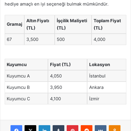
hediye amaçlı en iyi seçeneği bulmak mümkündür.
Altın Fiyatı
İşçilik Maliyeti
Toplam Fiyat
Gramaj
(TL)
(TL)
(TL)
67
3,500
500
4,000
Kuyumcu
Fiyat (TL)
Lokasyon
Kuyumcu A
4,050
İstanbul
Kuyumcu B
3,950
Ankara
Kuyumcu C
4,100
İzmir
Facebook
X
LinkedIn
Tumblr
Pinterest
Reddit
VKontakte
Odnok