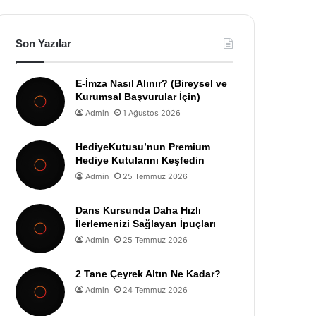
Son Yazılar
E-İmza Nasıl Alınır? (Bireysel ve
Kurumsal Başvurular İçin)
Admin
1 Ağustos 2026
HediyeKutusu’nun Premium
Hediye Kutularını Keşfedin
Admin
25 Temmuz 2026
Dans Kursunda Daha Hızlı
İlerlemenizi Sağlayan İpuçları
Admin
25 Temmuz 2026
2 Tane Çeyrek Altın Ne Kadar?
Admin
24 Temmuz 2026