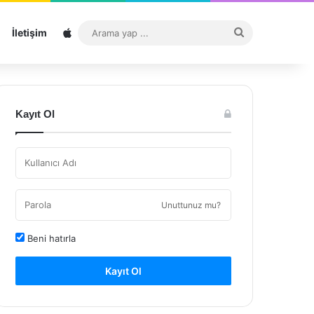
Sitemap
Arama
İletişim
yap
...
Kayıt Ol
Unuttunuz mu?
Beni hatırla
Kayıt Ol