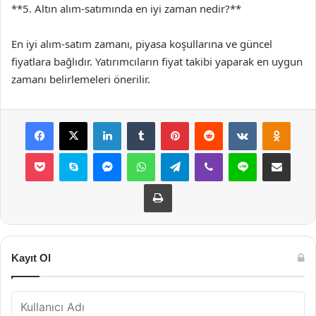
**5. Altın alım-satımında en iyi zaman nedir?**
En iyi alım-satım zamanı, piyasa koşullarına ve güncel
fiyatlara bağlıdır. Yatırımcıların fiyat takibi yaparak en uygun
zamanı belirlemeleri önerilir.
Facebook
X
LinkedIn
Tumblr
Pinterest
Reddit
VKontakte
Odnok
Pocket
Skype
Messenger
WhatsApp
Telegram
Viber
Line
E-Posta ile payla
Yazdır
Kayıt Ol