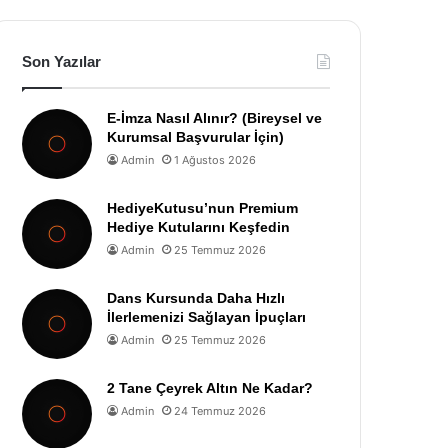
Son Yazılar
E-İmza Nasıl Alınır? (Bireysel ve
Kurumsal Başvurular İçin)
Admin
1 Ağustos 2026
HediyeKutusu’nun Premium
Hediye Kutularını Keşfedin
Admin
25 Temmuz 2026
Dans Kursunda Daha Hızlı
İlerlemenizi Sağlayan İpuçları
Admin
25 Temmuz 2026
2 Tane Çeyrek Altın Ne Kadar?
Admin
24 Temmuz 2026