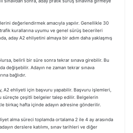
azılı sınavdan sonra, aday pratik sürüş sınavına girmeye
lerini değerlendirmek amacıyla yapılır. Genellikle 30
trafik kurallarına uyumu ve genel sürüş becerileri
nda, aday A2 ehliyetini almaya bir adım daha yaklaşmış
ursa, belirli bir süre sonra tekrar sınava girebilir. Bu
ında değişebilir. Adayın ne zaman tekrar sınava
rına bağlıdır.
 A2 ehliyeti için başvuru yapabilir. Başvuru işlemleri,
u süreçte çeşitli belgeler talep edilir. Belgelerin
e birkaç hafta içinde adayın adresine gönderilir.
iyet alma süreci toplamda ortalama 2 ile 4 ay arasında
dayın derslere katılımı, sınav tarihleri ve diğer