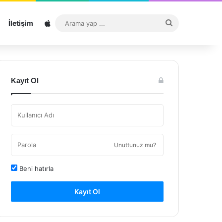
Sitemap
Arama
İletişim
yap
...
Kayıt Ol
Unuttunuz mu?
Beni hatırla
Kayıt Ol