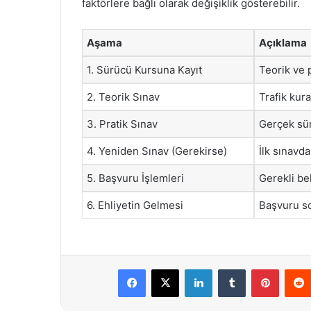
faktörlere bağlı olarak değişiklik gösterebilir.
Aşama
Açıklama
1. Sürücü Kursuna Kayıt
Teorik ve 
2. Teorik Sınav
Trafik kura
3. Pratik Sınav
Gerçek sür
4. Yeniden Sınav (Gerekirse)
İlk sınavd
5. Başvuru İşlemleri
Gerekli be
6. Ehliyetin Gelmesi
Başvuru so
Facebook
X
LinkedIn
Tumblr
Pintere