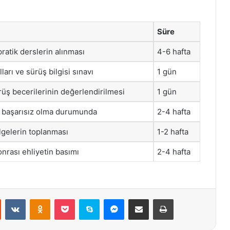
Süre
pratik derslerin alınması
4-6 hafta
lları ve sürüş bilgisi sınavı
1 gün
üş becerilerinin değerlendirilmesi
1 gün
a başarısız olma durumunda
2-4 hafta
lgelerin toplanması
1-2 hafta
nrası ehliyetin basımı
2-4 hafta
st
Reddit
VKontakte
Odnoklassniki
Pocket
Skype
Messenger
E-Posta ile paylaş
Yazdır