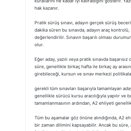
kurallarını ne kadar iyi kavradığını gösterir. Y
hak kazanır.
Pratik sürüş sınavı, adayın gerçek sürüş beceri
dakika süren bu sınavda, adayın araç kontrolü, 
değerlendirilir. Sınavın başarılı olması durumu
olur.
Eğer aday, yazılı veya pratik sınavda başarısız ol
süre, genellikle birkaç hafta ile birkaç ay aras
girebileceği, kursun ve sınav merkezi politikala
gerekli tüm sınavları başarıyla tamamlayan aday,
genellikle sürücü kursu aracılığıyla yapılır ve b
tamamlanmasının ardından, A2 ehliyeti genellikl
Tüm bu aşamalar göz önüne alındığında, A2 ehl
bir zaman dilimini kapsayabilir. Ancak bu süre, a