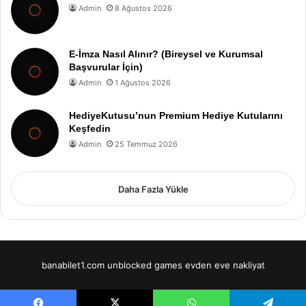
Admin
8 Ağustos 2026
E-İmza Nasıl Alınır? (Bireysel ve Kurumsal
Başvurular İçin)
Admin
1 Ağustos 2026
HediyeKutusu’nun Premium Hediye Kutularını
Keşfedin
Admin
25 Temmuz 2026
Daha Fazla Yükle
banabilet1.com
unblocked games
evden eve nakliyat