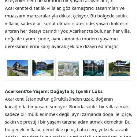
isteyenler hem de konforlu bir yaşam arayanlar için
Acarkent’teki satılık villalar, göz kamaştırıcı tasarımları ve
muazzam manzaralarıyla dikkat çekiyor. Bu bölgede satılık
villalar, sadece bir konut olmanın ötesinde, yaşam kalitesini
artıran her detayı barındırıyor. Acarkent’te bulunan her villa,
doğa ile uyum içinde, aynı zamanda modern yaşamın
gereksinimlerini karşılayacak şekilde dizayn edilmiştir.
Acarkent’te Yaşam: Doğayla İç İçe Bir Lüks
Acarkent, İstanbul’un gürültüsünden uzak, doğanın
kucağında bir yaşam sunuyor. Burada satılık bir villa almak,
sadece bir mülk edinmek değil, aynı zamanda doğa ile iç içe,
sakin ve prestijli bir yaşam tarzına adım atmak demektir. Bu
bölgedeki villalar, genellikle geniş bahçeleri, yüksek tavanlı
odaları, modern iç mekanları ve teknolojik altyapılarıyla öne