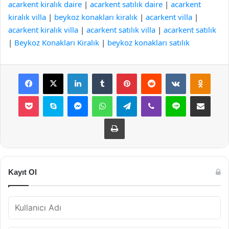
acarkent kiralık daire
|
acarkent satılık daire
|
acarkent
kiralık villa
|
beykoz konakları kiralık
|
acarkent villa
|
acarkent kiralık villa
|
acarkent satılık villa
|
acarkent satılık
|
Beykoz Konakları Kiralık
|
beykoz konakları satılık
Facebook
X
LinkedIn
Tumblr
Pinterest
Reddit
VKontakte
Odnok
Pocket
Skype
Messenger
WhatsApp
Telegram
Viber
Line
E-Posta ile payla
Yazdır
Kayıt Ol