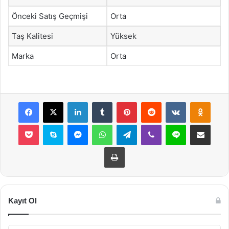
Önceki Satış Geçmişi
Orta
Taş Kalitesi
Yüksek
Marka
Orta
Facebook
X
LinkedIn
Tumblr
Pinterest
Reddit
VKontakte
Odnok
Pocket
Skype
Messenger
WhatsApp
Telegram
Viber
Line
E-Posta ile payla
Yazdır
Kayıt Ol