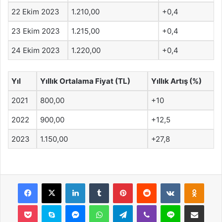
22 Ekim 2023
1.210,00
+0,4
23 Ekim 2023
1.215,00
+0,4
24 Ekim 2023
1.220,00
+0,4
Yıl
Yıllık Ortalama Fiyat (TL)
Yıllık Artış (%)
2021
800,00
+10
2022
900,00
+12,5
2023
1.150,00
+27,8
Facebook
X
LinkedIn
Tumblr
Pinterest
Reddit
VKontakte
Odnok
Pocket
Skype
Messenger
WhatsApp
Telegram
Viber
Line
E-Posta ile payla