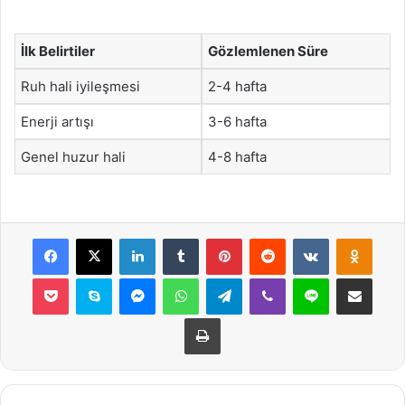
İlk Belirtiler
Gözlemlenen Süre
Ruh hali iyileşmesi
2-4 hafta
Enerji artışı
3-6 hafta
Genel huzur hali
4-8 hafta
Facebook
X
LinkedIn
Tumblr
Pinterest
Reddit
VKontakte
Odnok
Pocket
Skype
Messenger
WhatsApp
Telegram
Viber
Line
E-Posta ile payla
Yazdır