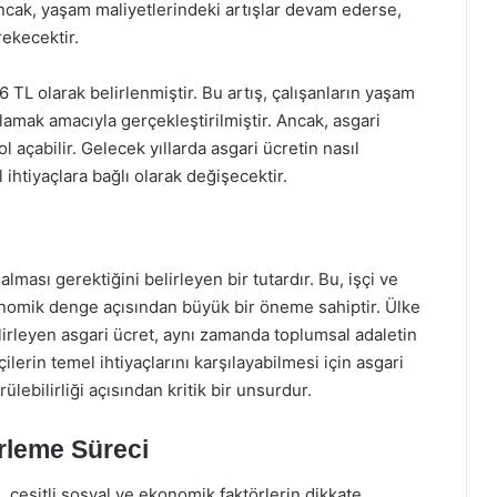
. Ancak, yaşam maliyetlerindeki artışlar devam ederse,
rekecektir.
06 TL olarak belirlenmiştir. Bu artış, çalışanların yaşam
lamak amacıyla gerçekleştirilmiştir. Ancak, asgari
ol açabilir. Gelecek yıllarda asgari ücretin nasıl
ihtiyaçlara bağlı olarak değişecektir.
alması gerektiğini belirleyen bir tutardır. Bu, işçi ve
nomik denge açısından büyük bir öneme sahiptir. Ülke
elirleyen asgari ücret, aynı zamanda toplumsal adaletin
ilerin temel ihtiyaçlarını karşılayabilmesi için asgari
lebilirliği açısından kritik bir unsurdur.
irleme Süreci
i, çeşitli sosyal ve ekonomik faktörlerin dikkate