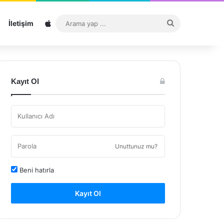
Sitemap
Arama
İletişim
yap
...
Kayıt Ol
Unuttunuz mu?
Beni hatırla
Kayıt Ol