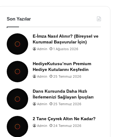
Son Yazılar
E-İmza Nasıl Alınır? (Bireysel ve
Kurumsal Başvurular İçin)
Admin
1 Ağustos 2026
HediyeKutusu’nun Premium
Hediye Kutularını Keşfedin
Admin
25 Temmuz 2026
Dans Kursunda Daha Hızlı
İlerlemenizi Sağlayan İpuçları
Admin
25 Temmuz 2026
2 Tane Çeyrek Altın Ne Kadar?
Admin
24 Temmuz 2026