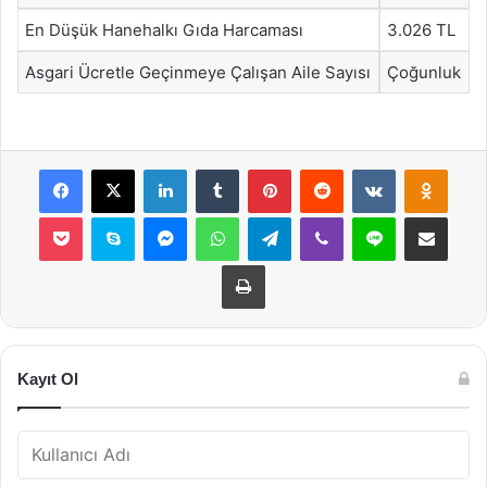
En Düşük Hanehalkı Gıda Harcaması
3.026 TL
Asgari Ücretle Geçinmeye Çalışan Aile Sayısı
Çoğunluk
Facebook
X
LinkedIn
Tumblr
Pinterest
Reddit
VKontakte
Odnok
Pocket
Skype
Messenger
WhatsApp
Telegram
Viber
Line
E-Posta ile payla
Yazdır
Kayıt Ol