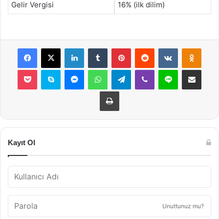
Gelir Vergisi
16% (ilk dilim)
Facebook
X
LinkedIn
Tumblr
Pinterest
Reddit
VKontakte
Odnok
Pocket
Skype
Messenger
WhatsApp
Telegram
Viber
Line
E-Posta ile payla
Yazdır
Kayıt Ol
Unuttunuz mu?