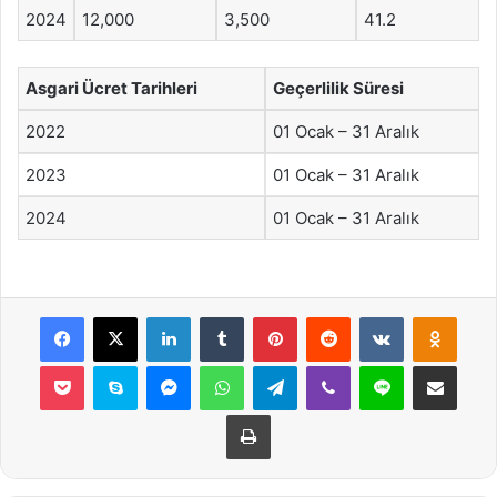
2024
12,000
3,500
41.2
Asgari Ücret Tarihleri
Geçerlilik Süresi
2022
01 Ocak – 31 Aralık
2023
01 Ocak – 31 Aralık
2024
01 Ocak – 31 Aralık
Facebook
X
LinkedIn
Tumblr
Pinterest
Reddit
VKontakte
Odnok
Pocket
Skype
Messenger
WhatsApp
Telegram
Viber
Line
E-Posta ile payla
Yazdır