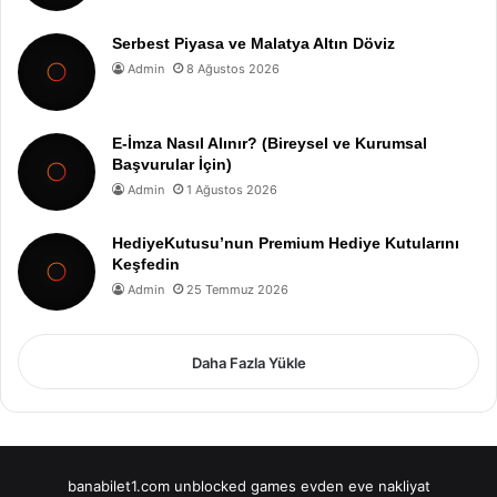
Serbest Piyasa ve Malatya Altın Döviz
Admin
8 Ağustos 2026
E-İmza Nasıl Alınır? (Bireysel ve Kurumsal
Başvurular İçin)
Admin
1 Ağustos 2026
HediyeKutusu’nun Premium Hediye Kutularını
Keşfedin
Admin
25 Temmuz 2026
Daha Fazla Yükle
banabilet1.com
unblocked games
evden eve nakliyat