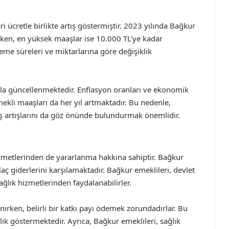
i ücretle birlikte artış göstermiştir. 2023 yılında Bağkur
iken, en yüksek maaşlar ise 10.000 TL’ye kadar
eme süreleri ve miktarlarına göre değişiklik
rla güncellenmektedir. Enflasyon oranları ve ekonomik
kli maaşları da her yıl artmaktadır. Bu nedenle,
ş artışlarını da göz önünde bulundurmak önemlidir.
izmetlerinden de yararlanma hakkına sahiptir. Bağkur
laç giderlerini karşılamaktadır. Bağkur emeklileri, devlet
ğlık hizmetlerinden faydalanabilirler.
nırken, belirli bir katkı payı ödemek zorundadırlar. Bu
lik göstermektedir. Ayrıca, Bağkur emeklileri, sağlık