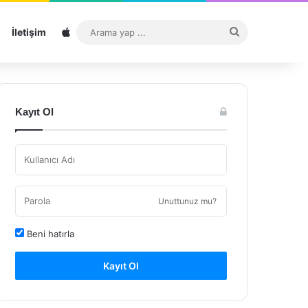
Sitemap
Arama
İletişim
yap
...
Kayıt Ol
Unuttunuz mu?
Beni hatırla
Kayıt Ol