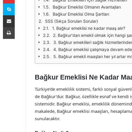
Skype
Bağkur Emeklisi Olmanın Avantajları
Bağkur Emeklisi Olma Şartları
E-Posta ile paylaş
SSS (Sıkça Sorulan Sorular)
Yazdır
1. Bağkur emeklisi ne kadar maaş alır?
2. Bağkur'dan emekli olmak için hangi şart
3. Bağkur emeklileri sağlık hizmetlerinden
4. Bağkur emeklisi çalışmaya devam edeb
5. Bağkur emekli maaşları her yıl artar mı
Bağkur Emeklisi Ne Kadar Maa
Türkiye’de emeklilik sistemi, farklı sosyal güven
de Bağkur’dur. Bağkur, özellikle esnaf ve kendi i
sistemidir. Bağkur emeklisi, emeklilik dönemin
makalede, Bağkur emeklisi maaşları, hesaplama y
sunulacaktır.