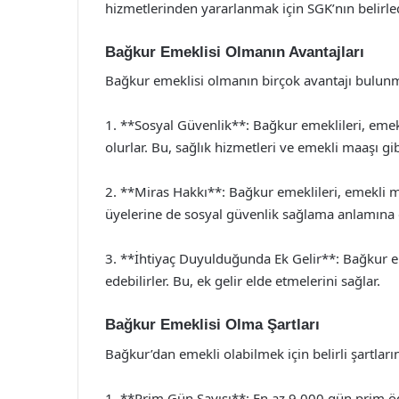
hizmetlerinden yararlanmak için SGK’nın belirled
Bağkur Emeklisi Olmanın Avantajları
Bağkur emeklisi olmanın birçok avantajı bulunm
1. **Sosyal Güvenlik**: Bağkur emeklileri, eme
olurlar. Bu, sağlık hizmetleri ve emekli maaşı g
2. **Miras Hakkı**: Bağkur emeklileri, emekli ma
üyelerine de sosyal güvenlik sağlama anlamına g
3. **İhtiyaç Duyulduğunda Ek Gelir**: Bağkur e
edebilirler. Bu, ek gelir elde etmelerini sağlar.
Bağkur Emeklisi Olma Şartları
Bağkur’dan emekli olabilmek için belirli şartları
1. **Prim Gün Sayısı**: En az 9.000 gün prim 